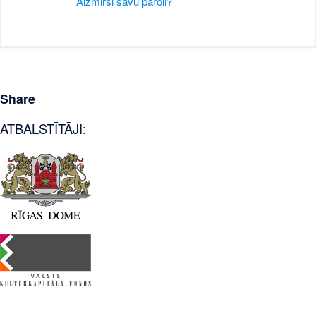
Aizmirsi savu paroli?
Share
ATBALSTĪTĀJI: