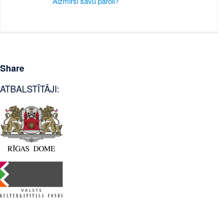
Aizmirsi savu paroli?
Share
ATBALSTĪTĀJI: