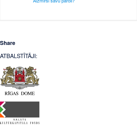
Aizmirsi savu paroli?
Share
ATBALSTĪTĀJI: