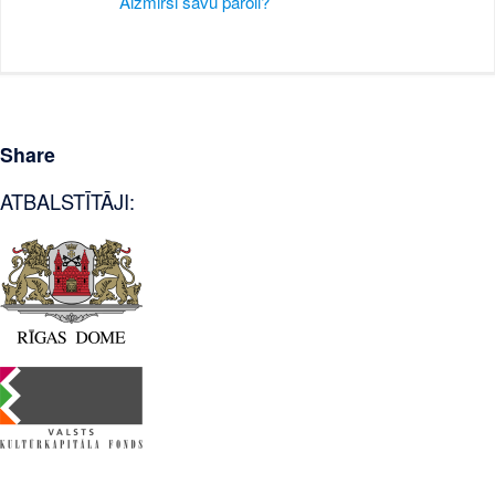
Aizmirsi savu paroli?
Share
ATBALSTĪTĀJI: