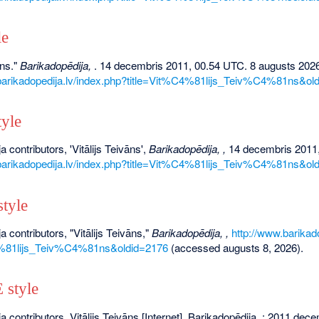
le
āns."
Barikadopēdija,
. 14 decembris 2011, 00.54 UTC. 8 augusts 2026
barikadopedija.lv/index.php?title=Vit%C4%81lijs_Teiv%C4%81ns&ol
yle
 contributors, 'Vitālijs Teivāns',
Barikadopēdija, ,
14 decembris 2011,
barikadopedija.lv/index.php?title=Vit%C4%81lijs_Teiv%C4%81ns&ol
tyle
a contributors, "Vitālijs Teivāns,"
Barikadopēdija, ,
http://www.barikad
4%81lijs_Teiv%C4%81ns&oldid=2176
(accessed augusts 8, 2026).
style
a contributors. Vitālijs Teivāns [Internet]. Barikadopēdija, ; 2011 de