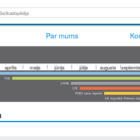
Par mums
Kon
aprīlis
maijs
jūnijs
jūlijs
augusts
septembr
VAK
LNNK
LTF
PSRS tautas deputāti
LR Augstākās Padomes dep
a