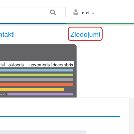
Ieiet
takti
Ziedojumi
is
oktobris
novembris
decembris
utāti