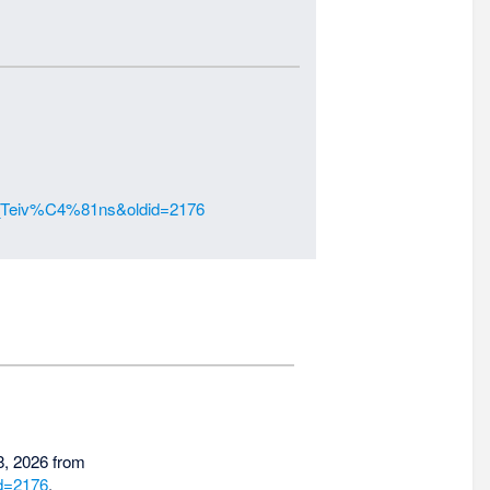
ijs_Teiv%C4%81ns&oldid=2176
8, 2026 from
id=2176
.