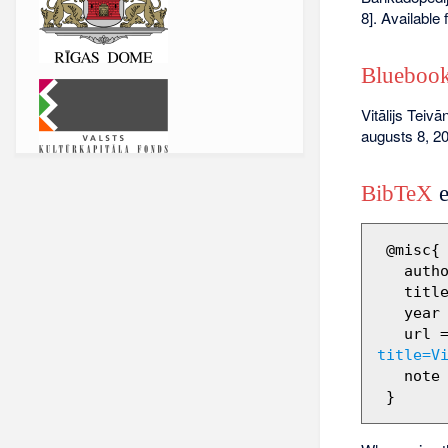
8]. Available
Bluebook
Vitālijs Teivā
augusts 8, 20
BibTeX
e
 @misc{ wiki:xxx,

   author = "Barikadopēdija",

   title = "Vitālijs Teivāns --- Barikadopēdija{,} ",

   year = "2011",

   url 
title=V
   note = "[Online; accessed 8-augusts-2026]"
