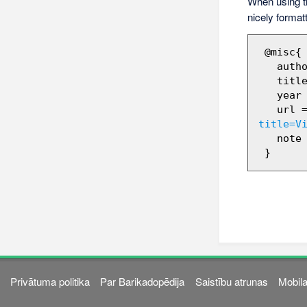
When using 
nicely format
 @misc{ wiki:xxx,

   author = "Barikadopēdija",

   title = "Vitālijs Teivāns --- Barikadopēdija{,} ",

   year = "2011",

   url 
title=V
   note = "[Online; accessed 8-augusts-2026]"

Privātuma politika
Par Barikadopēdija
Saistību atrunas
Mobila