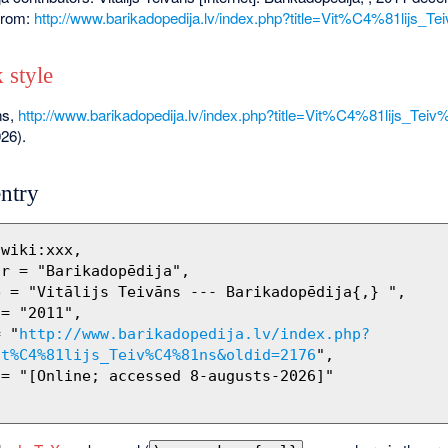
 from:
http://www.barikadopedija.lv/index.php?title=Vit%C4%81lijs
 style
ns,
http://www.barikadopedija.lv/index.php?title=Vit%C4%81lijs_T
26).
ntry
= "
http://www.barikadopedija.lv/index.php?
it%C4%81lijs_Teiv%C4%81ns&oldid=2176
",
