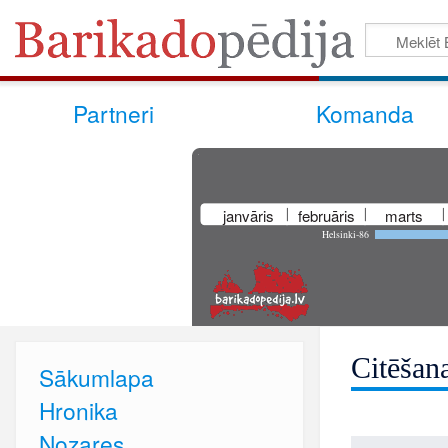
Partneri
Komanda
janvāris
februāris
marts
Helsinki-86
Citēšan
Sākumlapa
Hronika
Nozares