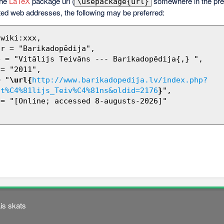
the
LaTeX
package url (
somewhere in the pre
\usepackage{url}
ted web addresses, the following may be preferred:
= "
\url{
http://www.barikadopedija.lv/index.php?
it%C4%81lijs_Teiv%C4%81ns&oldid=2176
}
",

is skats