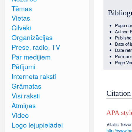
Tēmas
Bibliogr
Vietas
Page nam
Cilvēki
Author: 
Organizācijas
Publishe
Date of 
Prese, radio, TV
Date ret
Par medijiem
Permane
Page Ver
Pētījumi
Interneta raksti
Grāmatas
Citation
Visi raksti
Atmiņas
APA styl
Video
Logo lejupielādei
Vitālijs Teiv
http://www.b