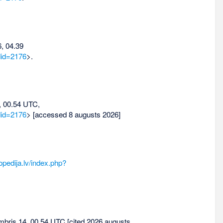
, 04.39
did=2176
>.
 00.54 UTC,
did=2176
> [accessed 8 augusts 2026]
opedija.lv/index.php?
cembris 14, 00.54 UTC [cited 2026 augusts