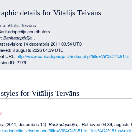
aphic details for Vitālijs Teivāns
e: Vitālijs Teivāns
Barikadopēdija contributors
r:
Barikadopēdija,
.
last revision: 14 decembris 2011 00.54 UTC
rieved: 8 augusts 2026 04.39 UTC
nt URL:
http://www.barikadopedija.lv/index.php?title=Vit%C4%81l
sion ID: 2176
 styles for Vitālijs Teivāns
e
āns. (2011, decembris 14).
Barikadopēdija,
. Retrieved 04.39, augusts 
arikadopedija.lv/index.php?title=Vit%C4%81lijs_Teiv%C4%81ns&old