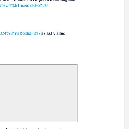
_Teiv%C4%81ns&oldid=2176
.
eiv%C4%81ns&oldid=2176
(last visited