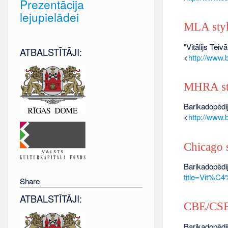
Prezentācija
lejupielādei
MLA sty
"Vitālijs Teiv
ATBALSTĪTĀJI:
<
http://www.
MHRA st
Barikadopēdija
<
http://www.
Chicago s
Barikadopēdij
title=Vit%C
Share
ATBALSTĪTĀJI:
CBE/CSE 
Barikadopēdij