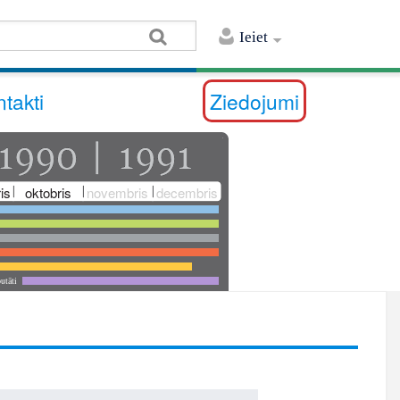
Ieiet
takti
Ziedojumi
is
oktobris
novembris
decembris
utāti