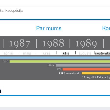
Par mums
Kon
aprīlis
maijs
jūnijs
jūlijs
augusts
septembr
VAK
LNNK
LTF
PSRS tautas deputāti
LR Augstākās Padomes dep
a