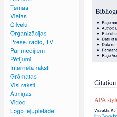
Tēmas
Bibliog
Vietas
Page nam
Cilvēki
Author: 
Organizācijas
Publishe
Date of 
Prese, radio, TV
Date ret
Par medijiem
Permane
Page Ver
Pētījumi
Interneta raksti
Grāmatas
Citation
Visi raksti
Atmiņas
APA styl
Video
Logo lejupielādei
Visvaldis Ku
http://www.ba