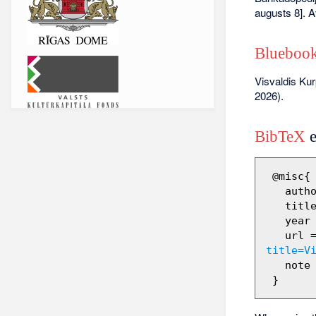
augusts 8]. A
Bluebook
Visvaldis Ku
2026).
BibTeX
e
 @misc{ wiki:xxx,

   author = "Barikadopēdija",

   title = "Visvaldis Kurpnieks --- Barikadopēdija{,} ",

   year = "2011",

   url 
title=V
   note = "[Online; accessed 8-augusts-2026]"
