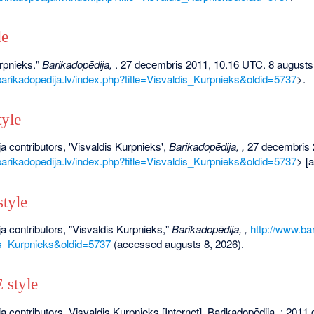
le
rpnieks."
Barikadopēdija,
. 27 decembris 2011, 10.16 UTC. 8 augusts
barikadopedija.lv/index.php?title=Visvaldis_Kurpnieks&oldid=5737
>.
yle
a contributors, 'Visvaldis Kurpnieks',
Barikadopēdija, ,
27 decembris 
barikadopedija.lv/index.php?title=Visvaldis_Kurpnieks&oldid=5737
> [
tyle
a contributors, "Visvaldis Kurpnieks,"
Barikadopēdija, ,
http://www.ba
dis_Kurpnieks&oldid=5737
(accessed augusts 8, 2026).
style
a contributors. Visvaldis Kurpnieks [Internet]. Barikadopēdija, ; 201