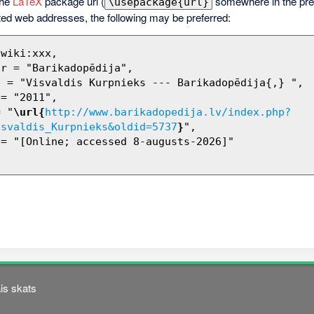
the
LaTeX
package url (
somewhere in the pre
\usepackage{url}
ted web addresses, the following may be preferred:
= "
\url{
http://www.barikadopedija.lv/index.php?
isvaldis_Kurpnieks&oldid=5737
}
",

is skats