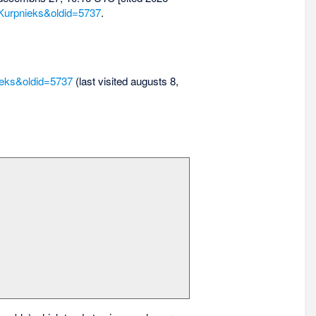
s_Kurpnieks&oldid=5737
.
nieks&oldid=5737
(last visited augusts 8,