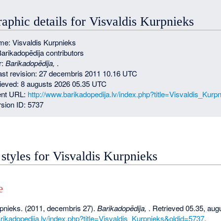
raphic details for Visvaldis Kurpnieks
e: Visvaldis Kurpnieks
Barikadopēdija contributors
r:
Barikadopēdija,
.
last revision: 27 decembris 2011 10.16 UTC
rieved: 8 augusts 2026 05.35 UTC
nt URL:
http://www.barikadopedija.lv/index.php?title=Visvaldis_Kur
sion ID: 5737
 styles for Visvaldis Kurpnieks
e
rpnieks. (2011, decembris 27).
Barikadopēdija,
. Retrieved 05.35, aug
rikadopedija.lv/index.php?title=Visvaldis_Kurpnieks&oldid=5737
.