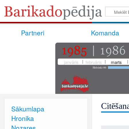
Partneri
Komanda
janvāris
februāris
marts
Helsinki-86
Citēšan
Sākumlapa
Hronika
Nozares