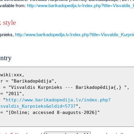
vailable from:
http://www.barikadopedija.lv/index.php?title=Visvaldi
 style
rpnieks,
http://www.barikadopedija.lv/index.php?title=Visvaldis_Kurp
ntry
= "
http://www.barikadopedija.lv/index.php?
isvaldis_Kurpnieks&oldid=5737
",
