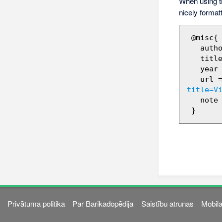
When using 
nicely format
 @misc{ wiki:xxx,

   author = "Barikadopēdija",

   title = "Visvaldis Kurpnieks --- Barikadopēdija{,} ",

   year = "2011",

   url 
title=V
   note = "[Online; accessed 8-augusts-2026]"

Privātuma politika
Par Barikadopēdija
Saistību atrunas
Mobila