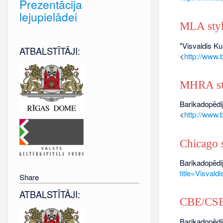
Prezentācija
lejupielādei
MLA sty
"Visvaldis Ku
ATBALSTĪTĀJI:
<
http://www.
MHRA st
Barikadopēdij
<
http://www.
Chicago s
Barikadopēdij
title=Visval
Share
ATBALSTĪTĀJI:
CBE/CSE 
Barikadopēdij