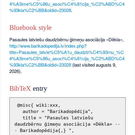
4%A3ime%C5%86u_asoci%C4%81cija_%C2%ABD%C4
%93kla%C2%BB&oldid=23028
.
Bluebook style
Pasaules latviešu daudzbērnu ģimeņu asociācija «Dēkla»,
http://www.barikadopedija.lv/index.php?
title=Pasaules_latvie%C5%A1u_daudzb%C4%93rnu_%C
4%A3ime%C5%86u_asoci%C4%81cija_%C2%ABD%C4
%93kla%C2%BB&oldid=23028
(last visited augusts 9,
2026).
BibTeX
entry
 @misc{ wiki:xxx,

   author = "Barikadopēdija",

   title = "Pasaules latviešu 
daudzbērnu ģimeņu asociācija «Dēkla» --
- Barikadopēdija{,} ",
