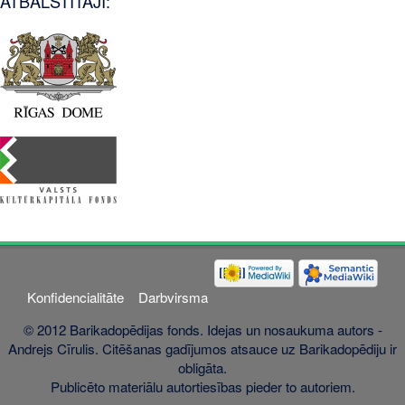
ATBALSTĪTĀJI:
Konfidencialitāte
Darbvirsma
© 2012 Barikadopēdijas fonds. Idejas un nosaukuma autors -
Andrejs Cīrulis. Citēšanas gadījumos atsauce uz Barikadopēdiju ir
obligāta.
Publicēto materiālu autortiesības pieder to autoriem.