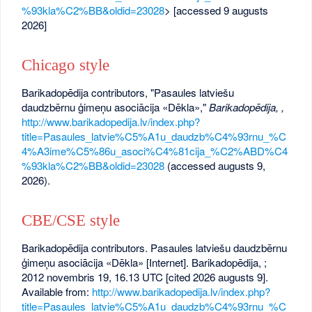
%93kla%C2%BB&oldid=23028
> [accessed 9 augusts
2026]
Chicago style
Barikadopēdija contributors, "Pasaules latviešu
daudzbērnu ģimeņu asociācija «Dēkla»,"
Barikadopēdija, ,
http://www.barikadopedija.lv/index.php?
title=Pasaules_latvie%C5%A1u_daudzb%C4%93rnu_%C
4%A3ime%C5%86u_asoci%C4%81cija_%C2%ABD%C4
%93kla%C2%BB&oldid=23028
(accessed augusts 9,
2026).
CBE/CSE style
Barikadopēdija contributors. Pasaules latviešu daudzbērnu
ģimeņu asociācija «Dēkla» [Internet]. Barikadopēdija, ;
2012 novembris 19, 16.13 UTC [cited 2026 augusts 9].
Available from:
http://www.barikadopedija.lv/index.php?
title=Pasaules_latvie%C5%A1u_daudzb%C4%93rnu_%C