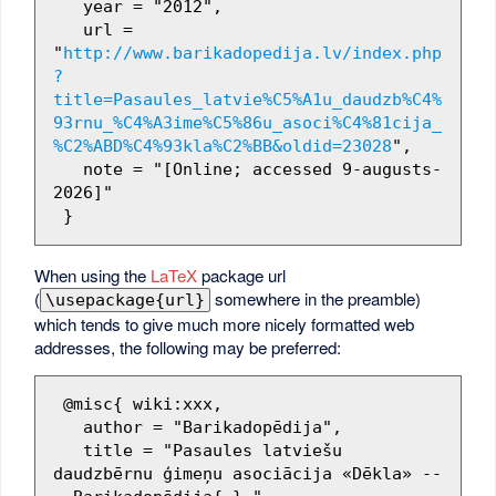
   year = "2012",

   url = 
"
http://www.barikadopedija.lv/index.php
?
title=Pasaules_latvie%C5%A1u_daudzb%C4%
93rnu_%C4%A3ime%C5%86u_asoci%C4%81cija_
%C2%ABD%C4%93kla%C2%BB&oldid=23028
",

   note = "[Online; accessed 9-augusts-
2026]"

When using the
LaTeX
package url
(
somewhere in the preamble)
\usepackage{url}
which tends to give much more nicely formatted web
addresses, the following may be preferred:
 @misc{ wiki:xxx,

   author = "Barikadopēdija",

   title = "Pasaules latviešu 
daudzbērnu ģimeņu asociācija «Dēkla» --