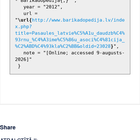
- Barikadopēdija{,} ",

   year = "2012",

   url = 
"
\url{
http://www.barikadopedija.lv/inde
x.php?
title=Pasaules_latvie%C5%A1u_daudzb%C4%
93rnu_%C4%A3ime%C5%86u_asoci%C4%81cija_
%C2%ABD%C4%93kla%C2%BB&oldid=23028
}
",

   note = "[Online; accessed 9-augusts-
2026]"

Share