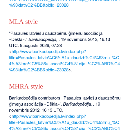
%93kla%C2%BB&oldid=23028
.
MLA style
"Pasaules latviešu daudzbērnu ģimeņu asociācija
«Dēkla»."
Barikadopēdija,
. 19 novembris 2012, 16.13
UTC. 9 augusts 2026, 07.28
<
http://www.barikadopedija.lv/index.php?
title=Pasaules_latvie%C5%A1u_daudzb%C4%93rnu_%C
4%A3ime%C5%86u_asoci%C4%81cija_%C2%ABD%C4
%93kla%C2%BB&oldid=23028
>.
MHRA style
Barikadopēdija contributors, 'Pasaules latviešu daudzbērnu
ģimeņu asociācija «Dēkla»',
Barikadopēdija, ,
19
novembris 2012, 16.13 UTC,
<
http://www.barikadopedija.lv/index.php?
title=Pasaules_latvie%C5%A1u_daudzb%C4%93rnu_%C
4%A3ime%C5%86u_asoci%C4%81cija_%C2%ABD%C4