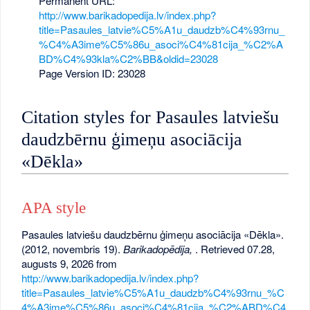
Permanent URL:
http://www.barikadopedija.lv/index.php?
title=Pasaules_latvie%C5%A1u_daudzb%C4%93rnu_
%C4%A3ime%C5%86u_asoci%C4%81cija_%C2%A
BD%C4%93kla%C2%BB&oldid=23028
Page Version ID: 23028
Citation styles for Pasaules latviešu
daudzbērnu ģimeņu asociācija
«Dēkla»
APA style
Pasaules latviešu daudzbērnu ģimeņu asociācija «Dēkla».
(2012, novembris 19).
Barikadopēdija,
. Retrieved 07.28,
augusts 9, 2026 from
http://www.barikadopedija.lv/index.php?
title=Pasaules_latvie%C5%A1u_daudzb%C4%93rnu_%C
4%A3ime%C5%86u_asoci%C4%81cija_%C2%ABD%C4