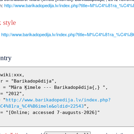
om:
http://www.barikadopedija.lv/index.php?title=M%C4%81ra_%C4%
 style
,
http://www.barikadopedija.lv/index.php?title=M%C4%81ra_%C4%B
ntry
= "
http://www.barikadopedija.lv/index.php?
%C4%81ra_%C4%B6imele&oldid=22543
",
