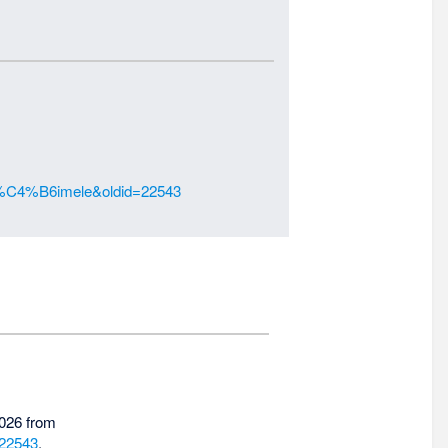
a_%C4%B6imele&oldid=22543
2026 from
=22543
.