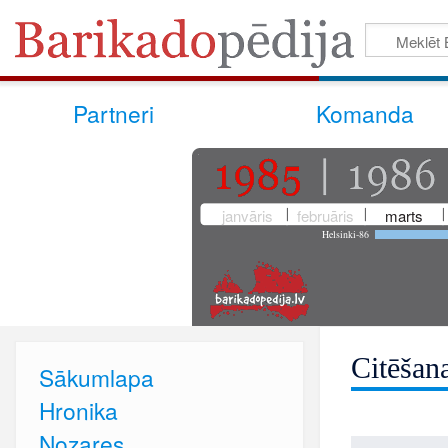
Partneri
Komanda
janvāris
februāris
marts
Helsinki-86
Citēšan
Sākumlapa
Hronika
Nozares