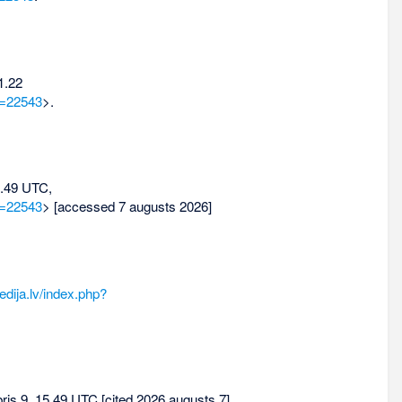
1.22
d=22543
>.
.49 UTC,
d=22543
> [accessed 7 augusts 2026]
edija.lv/index.php?
ris 9, 15.49 UTC [cited 2026 augusts 7].