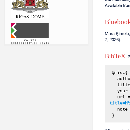
Available fr
Bluebook
Māra Ķimele
7, 2026).
BibTeX
e
 @misc{ wiki:xxx,

   author = "Barikadopēdija",

   title = "Māra Ķimele --- Barikadopēdija{,} ",

   year = "2012",

   url 
title=M
   note = "[Online; accessed 7-augusts-2026]"
