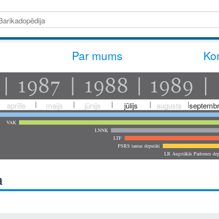
Par mums
Kon
aprīlis
maijs
jūnijs
jūlijs
augusts
septembr
VAK
LNNK
LTF
PSRS tautas deputāti
LR Augstākās Padomes dep
a