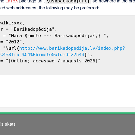
the
LaTeX
package url (
somewhere in the pre
\usepackage{url}
ted web addresses, the following may be preferred:
= "
\url{
http://www.barikadopedija.lv/index.php?
%C4%81ra_%C4%B6imele&oldid=22543
}
",

is skats