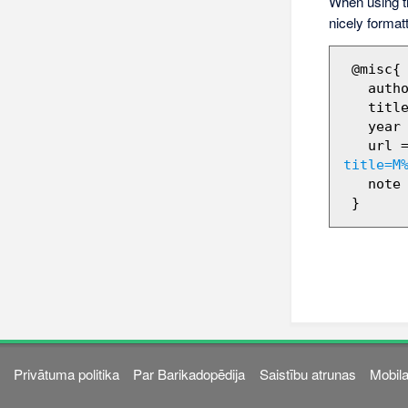
When using 
nicely format
 @misc{ wiki:xxx,

   author = "Barikadopēdija",

   title = "Māra Ķimele --- Barikadopēdija{,} ",

   year = "2012",

   url 
title=M
   note = "[Online; accessed 7-augusts-2026]"

Privātuma politika
Par Barikadopēdija
Saistību atrunas
Mobila