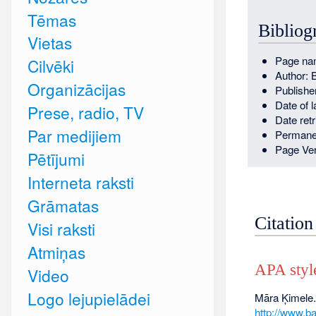
Tēmas
Bibliog
Vietas
Page na
Cilvēki
Author: 
Organizācijas
Publishe
Date of 
Prese, radio, TV
Date ret
Par medijiem
Permane
Page Ver
Pētījumi
Interneta raksti
Grāmatas
Citation
Visi raksti
Atmiņas
APA styl
Video
Logo lejupielādei
Māra Ķimele.
http://www.