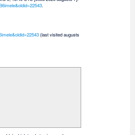
B6imele&oldid=22543
.
6imele&oldid=22543
(last visited augusts