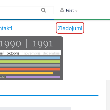
Ieiet
takti
Ziedojumi
is
oktobris
novembris
decembris
utāti