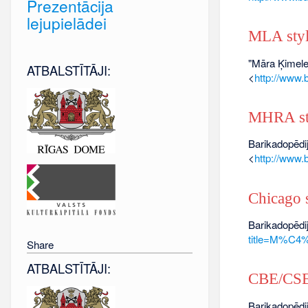
Prezentācija
lejupielādei
MLA sty
"Māra Ķimele
ATBALSTĪTĀJI:
<
http://www
MHRA st
Barikadopēdij
<
http://www
Chicago s
Barikadopēdij
title=M%C4
Share
ATBALSTĪTĀJI:
CBE/CSE 
Barikadopēdij