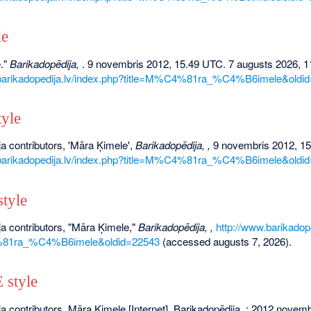
le
."
Barikadopēdija,
. 9 novembris 2012, 15.49 UTC. 7 augusts 2026, 1
.barikadopedija.lv/index.php?title=M%C4%81ra_%C4%B6imele&oldi
yle
a contributors, 'Māra Ķimele',
Barikadopēdija, ,
9 novembris 2012, 15
.barikadopedija.lv/index.php?title=M%C4%81ra_%C4%B6imele&oldi
tyle
a contributors, "Māra Ķimele,"
Barikadopēdija, ,
http://www.barikadop
%81ra_%C4%B6imele&oldid=22543
(accessed augusts 7, 2026).
style
a contributors. Māra Ķimele [Internet]. Barikadopēdija, ; 2012 novemb