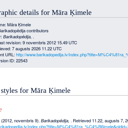
raphic details for Māra Ķimele
me: Māra Ķimele
Barikadopēdija contributors
r:
Barikadopēdija,
.
last revision: 9 novembris 2012 15.49 UTC
rieved: 7 augusts 2026 11.22 UTC
nt URL:
http://www.barikadopedija.lv/index.php?title=M%C4%81r
sion ID: 22543
 styles for Māra Ķimele
e
 (2012, novembris 9).
Barikadopēdija,
. Retrieved 11.22, augusts 7, 
barikadopedija.lv/index.php?title=M%C4%81ra_%C4%B6imele&oldid