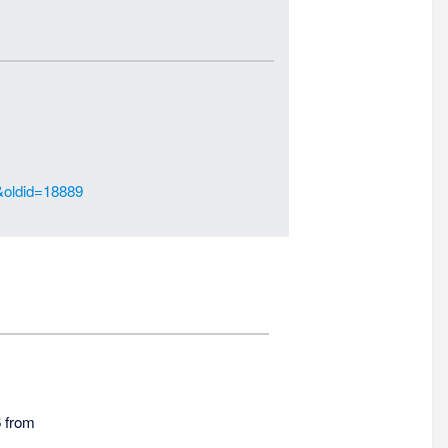
e&oldid=18889
6 from