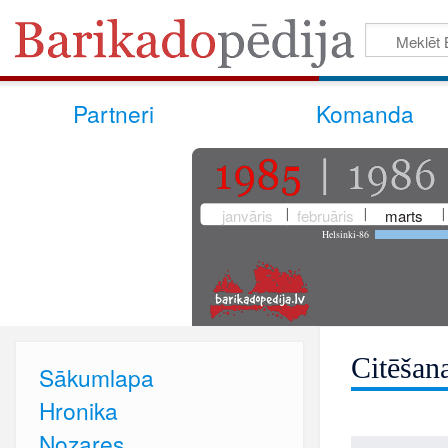
Partneri
Komanda
janvāris
februāris
marts
Helsinki-86
Citēšan
Sākumlapa
Hronika
Nozares