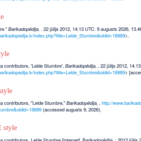
le
re."
Barikadopēdija,
. 22 jūlijs 2012, 14.13 UTC. 9 augusts 2026, 13.4
barikadopedija.lv/index.php?title=Lelde_Stumbre&oldid=18889
>.
yle
a contributors, 'Lelde Stumbre',
Barikadopēdija, ,
22 jūlijs 2012, 14.1
barikadopedija.lv/index.php?title=Lelde_Stumbre&oldid=18889
> [acce
tyle
a contributors, "Lelde Stumbre,"
Barikadopēdija, ,
http://www.barikado
Stumbre&oldid=18889
(accessed augusts 9, 2026).
style
a contributors. Lelde Stumbre [Internet]. Barikadopēdija, ; 2012 jūlijs