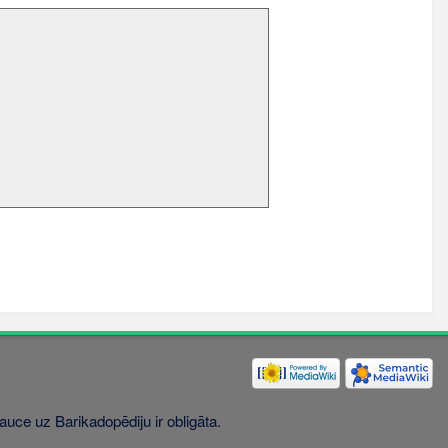
uce uz Barikadopēdiju ir obligāta.