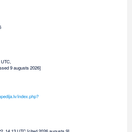
6
3 UTC,
ssed 9 augusts 2026]
pedija.lv/index.php?
 22, 14.13 UTC [cited 2026 augusts 9].