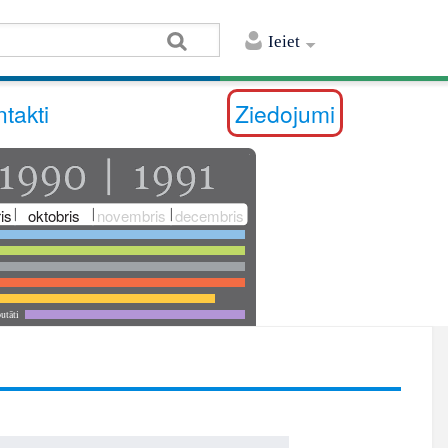
Ieiet
takti
Ziedojumi
is
oktobris
novembris
decembris
utāti