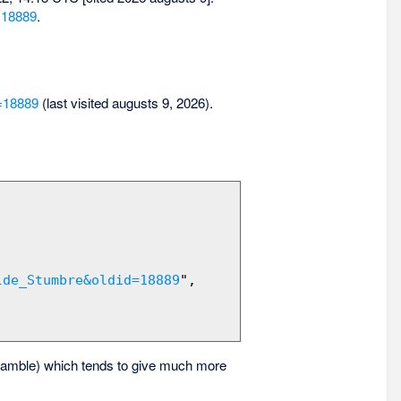
=18889
.
d=18889
(last visited augusts 9, 2026).
lde_Stumbre&oldid=18889
",

amble) which tends to give much more