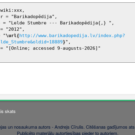
= "
\url{
http://www.barikadopedija.lv/index.php?
elde_Stumbre&oldid=18889
}
",

is skats
jas un nosaukuma autors - Andrejs Cīrulis. Citēšanas gadījumos atsa
Publicēto materiālu autortiesības pieder to autoriem.