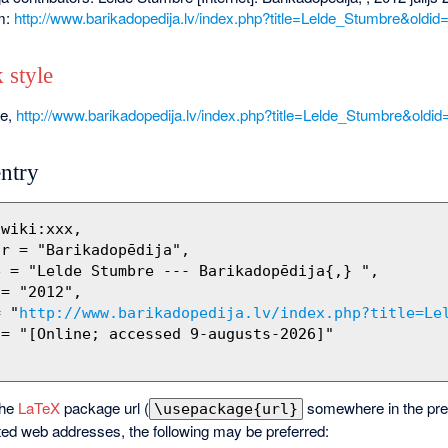
om:
http://www.barikadopedija.lv/index.php?title=Lelde_Stumbre&oldid
 style
re,
http://www.barikadopedija.lv/index.php?title=Lelde_Stumbre&oldi
ntry
= "
http://www.barikadopedija.lv/index.php?title=Le
the
LaTeX
package url (
somewhere in the pre
\usepackage{url}
ted web addresses, the following may be preferred: