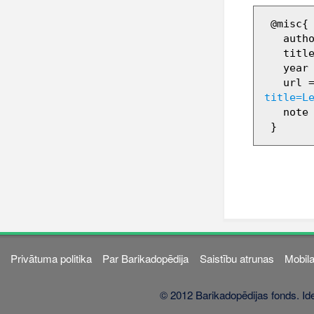
 @misc{ wiki:xxx,

   author = "Barikadopēdija",

   title = "Lelde Stumbre --- Barikadopēdija{,} ",

   year = "2012",

   url 
title=L
   note = "[Online; accessed 9-augusts-2026]"

Privātuma politika
Par Barikadopēdija
Saistību atrunas
Mobila
© 2012 Barikadopēdijas fonds. Ide