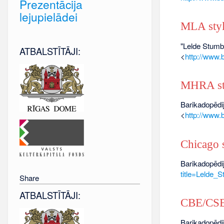
Prezentācija
lejupielādei
MLA sty
"Lelde Stumb
ATBALSTĪTĀJI:
<
http://www.
MHRA st
Barikadopēdij
<
http://www.
Chicago s
Barikadopēdij
title=Lelde_
Share
ATBALSTĪTĀJI:
CBE/CSE 
Barikadopēdij