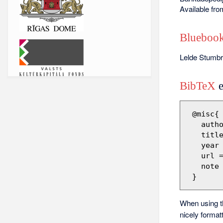
Available fr
Bluebook
Lelde Stumb
BibTeX
e
 @misc{ wiki:xxx,

   author = "Barikadopēdija",

   title = "Lelde Stumbre --- Barikadopēdija{,} ",

   year = "2012",

   url 
   note = "[Online; accessed 9-augusts-2026]"

When using 
nicely format