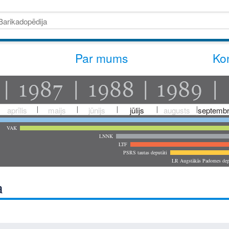
Par mums
Kon
aprīlis
maijs
jūnijs
jūlijs
augusts
septembr
VAK
LNNK
LTF
PSRS tautas deputāti
LR Augstākās Padomes dep
a