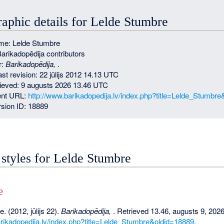
raphic details for Lelde Stumbre
me: Lelde Stumbre
Barikadopēdija contributors
r:
Barikadopēdija,
.
ast revision: 22 jūlijs 2012 14.13 UTC
rieved: 9 augusts 2026 13.46 UTC
nt URL:
http://www.barikadopedija.lv/index.php?title=Lelde_Stumbr
sion ID: 18889
 styles for Lelde Stumbre
e
. (2012, jūlijs 22).
Barikadopēdija,
. Retrieved 13.46, augusts 9, 202
arikadopedija.lv/index.php?title=Lelde_Stumbre&oldid=18889
.