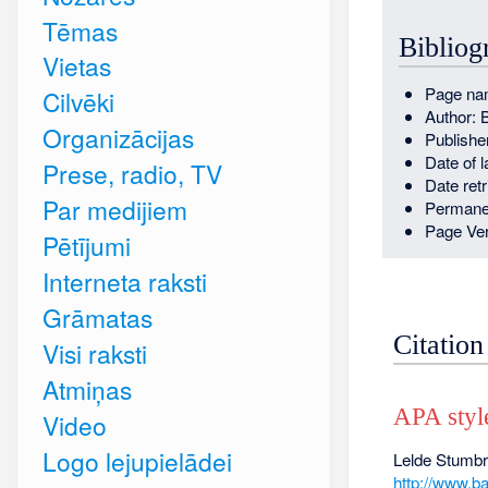
Tēmas
Bibliog
Vietas
Page na
Cilvēki
Author: 
Organizācijas
Publishe
Date of l
Prese, radio, TV
Date ret
Par medijiem
Permane
Page Ver
Pētījumi
Interneta raksti
Grāmatas
Citation
Visi raksti
Atmiņas
APA styl
Video
Logo lejupielādei
Lelde Stumbre
http://www.b