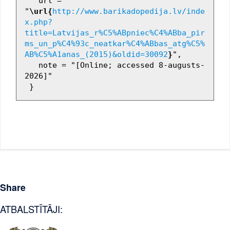
   url = 
"
\url{
http://www.barikadopedija.lv/inde
x.php?
title=Latvijas_r%C5%ABpniec%C4%ABba_pir
ms_un_p%C4%93c_neatkar%C4%ABbas_atg%C5%
AB%C5%A1anas_(2015)&oldid=30092
}
",

   note = "[Online; accessed 8-augusts-
2026]"

Share
ATBALSTĪTĀJI: