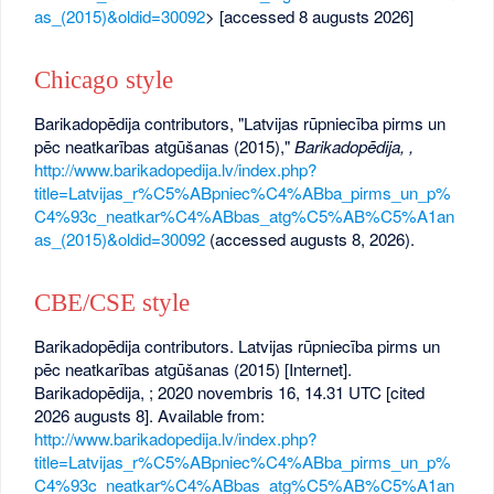
as_(2015)&oldid=30092
> [accessed 8 augusts 2026]
Chicago style
Barikadopēdija contributors, "Latvijas rūpniecība pirms un
pēc neatkarības atgūšanas (2015),"
Barikadopēdija, ,
http://www.barikadopedija.lv/index.php?
title=Latvijas_r%C5%ABpniec%C4%ABba_pirms_un_p%
C4%93c_neatkar%C4%ABbas_atg%C5%AB%C5%A1an
as_(2015)&oldid=30092
(accessed augusts 8, 2026).
CBE/CSE style
Barikadopēdija contributors. Latvijas rūpniecība pirms un
pēc neatkarības atgūšanas (2015) [Internet].
Barikadopēdija, ; 2020 novembris 16, 14.31 UTC [cited
2026 augusts 8]. Available from:
http://www.barikadopedija.lv/index.php?
title=Latvijas_r%C5%ABpniec%C4%ABba_pirms_un_p%
C4%93c_neatkar%C4%ABbas_atg%C5%AB%C5%A1an