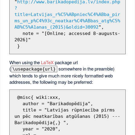
"
http://www.barikadopedija.lv/index.php
?
title=Latvijas_r%C5%ABpniec%C4%ABba_pir
ms_un_p%C4%93c_neatkar%C4%ABbas_atg%C5%
AB%C5%A1anas_(2015)&oldid=30092
",

   note = "[Online; accessed 8-augusts-
2026]"

When using the
LaTeX
package url
(
somewhere in the preamble)
\usepackage{url}
which tends to give much more nicely formatted web
addresses, the following may be preferred:
 @misc{ wiki:xxx,

   author = "Barikadopēdija",

   title = "Latvijas rūpniecība pirms 
un pēc neatkarības atgūšanas (2015) --- 
Barikadopēdija{,} ",

   year = "2020",
