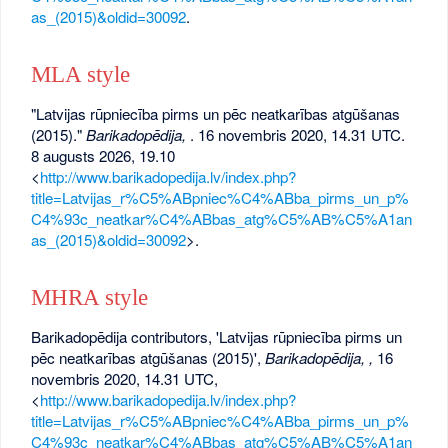
as_(2015)&oldid=30092
.
MLA style
"Latvijas rūpniecība pirms un pēc neatkarības atgūšanas
(2015)."
Barikadopēdija,
. 16 novembris 2020, 14.31 UTC.
8 augusts 2026, 19.10
<
http://www.barikadopedija.lv/index.php?
title=Latvijas_r%C5%ABpniec%C4%ABba_pirms_un_p%
C4%93c_neatkar%C4%ABbas_atg%C5%AB%C5%A1an
as_(2015)&oldid=30092
>.
MHRA style
Barikadopēdija contributors, 'Latvijas rūpniecība pirms un
pēc neatkarības atgūšanas (2015)',
Barikadopēdija, ,
16
novembris 2020, 14.31 UTC,
<
http://www.barikadopedija.lv/index.php?
title=Latvijas_r%C5%ABpniec%C4%ABba_pirms_un_p%
C4%93c_neatkar%C4%ABbas_atg%C5%AB%C5%A1an