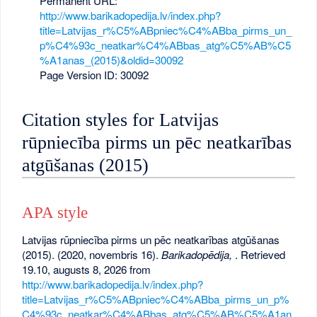
Permanent URL:
http://www.barikadopedija.lv/index.php?
title=Latvijas_r%C5%ABpniec%C4%ABba_pirms_un_
p%C4%93c_neatkar%C4%ABbas_atg%C5%AB%C5
%A1anas_(2015)&oldid=30092
Page Version ID: 30092
Citation styles for Latvijas
rūpniecība pirms un pēc neatkarības
atgūšanas (2015)
APA style
Latvijas rūpniecība pirms un pēc neatkarības atgūšanas
(2015). (2020, novembris 16).
Barikadopēdija,
. Retrieved
19.10, augusts 8, 2026 from
http://www.barikadopedija.lv/index.php?
title=Latvijas_r%C5%ABpniec%C4%ABba_pirms_un_p%
C4%93c_neatkar%C4%ABbas_atg%C5%AB%C5%A1an