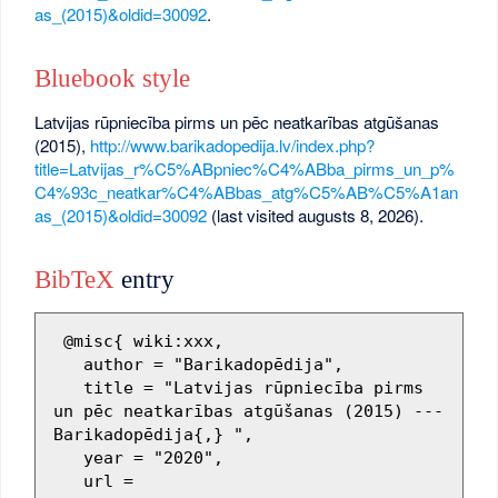
as_(2015)&oldid=30092
.
Bluebook style
Latvijas rūpniecība pirms un pēc neatkarības atgūšanas
(2015),
http://www.barikadopedija.lv/index.php?
title=Latvijas_r%C5%ABpniec%C4%ABba_pirms_un_p%
C4%93c_neatkar%C4%ABbas_atg%C5%AB%C5%A1an
as_(2015)&oldid=30092
(last visited augusts 8, 2026).
BibTeX
entry
 @misc{ wiki:xxx,

   author = "Barikadopēdija",

   title = "Latvijas rūpniecība pirms 
un pēc neatkarības atgūšanas (2015) --- 
Barikadopēdija{,} ",

   year = "2020",

   url = 