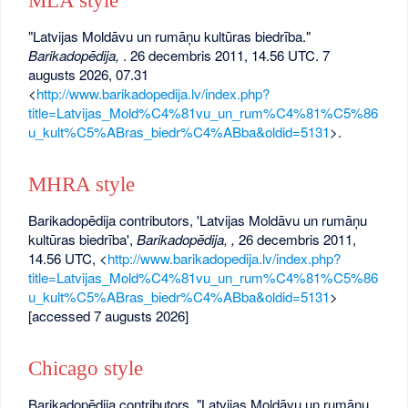
MLA style
"Latvijas Moldāvu un rumāņu kultūras biedrība."
Barikadopēdija,
. 26 decembris 2011, 14.56 UTC. 7
augusts 2026, 07.31
<
http://www.barikadopedija.lv/index.php?
title=Latvijas_Mold%C4%81vu_un_rum%C4%81%C5%86
u_kult%C5%ABras_biedr%C4%ABba&oldid=5131
>.
MHRA style
Barikadopēdija contributors, 'Latvijas Moldāvu un rumāņu
kultūras biedrība',
Barikadopēdija, ,
26 decembris 2011,
14.56 UTC, <
http://www.barikadopedija.lv/index.php?
title=Latvijas_Mold%C4%81vu_un_rum%C4%81%C5%86
u_kult%C5%ABras_biedr%C4%ABba&oldid=5131
>
[accessed 7 augusts 2026]
Chicago style
Barikadopēdija contributors, "Latvijas Moldāvu un rumāņu