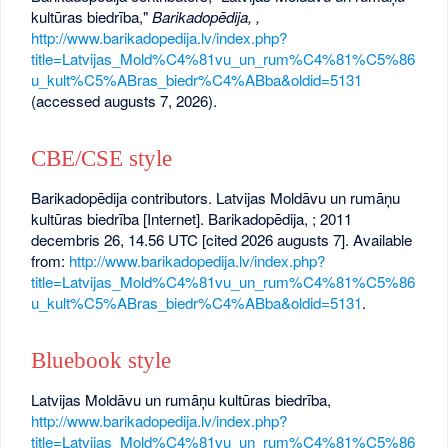
kultūras biedrība,"
Barikadopēdija, ,
http://www.barikadopedija.lv/index.php?
title=Latvijas_Mold%C4%81vu_un_rum%C4%81%C5%86
u_kult%C5%ABras_biedr%C4%ABba&oldid=5131
(accessed augusts 7, 2026).
CBE/CSE style
Barikadopēdija contributors. Latvijas Moldāvu un rumāņu
kultūras biedrība [Internet]. Barikadopēdija, ; 2011
decembris 26, 14.56 UTC [cited 2026 augusts 7]. Available
from:
http://www.barikadopedija.lv/index.php?
title=Latvijas_Mold%C4%81vu_un_rum%C4%81%C5%86
u_kult%C5%ABras_biedr%C4%ABba&oldid=5131
.
Bluebook style
Latvijas Moldāvu un rumāņu kultūras biedrība,
http://www.barikadopedija.lv/index.php?
title=Latvijas_Mold%C4%81vu_un_rum%C4%81%C5%86