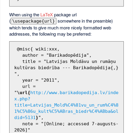
When using the
LaTeX
package url
(
somewhere in the preamble)
\usepackage{url}
which tends to give much more nicely formatted web
addresses, the following may be preferred:
 @misc{ wiki:xxx,

   author = "Barikadopēdija",

   title = "Latvijas Moldāvu un rumāņu 
kultūras biedrība --- Barikadopēdija{,} 
",

   year = "2011",

   url = 
"
\url{
http://www.barikadopedija.lv/inde
x.php?
title=Latvijas_Mold%C4%81vu_un_rum%C4%8
1%C5%86u_kult%C5%ABras_biedr%C4%ABba&ol
did=5131
}
",

   note = "[Online; accessed 7-augusts-
2026]"
