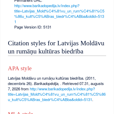
Permanent URL:
http://www.barikadopedija.lv/index.php?
title=Latvijas_Mold%C4%81vu_un_rum%C4%81%C5
%86u_kult%C5%ABras_biedr%C4%ABba&oldid=513
1
Page Version ID: 5131
Citation styles for Latvijas Moldāvu
un rumāņu kultūras biedrība
APA style
Latvijas Moldāvu un rumāņu kultūras biedrība. (2011,
decembris 26).
Barikadopēdija,
. Retrieved 07.31, augusts
7, 2026 from
http://www.barikadopedija.lv/index.php?
title=Latvijas_Mold%C4%81vu_un_rum%C4%81%C5%86
u_kult%C5%ABras_biedr%C4%ABba&oldid=5131
.