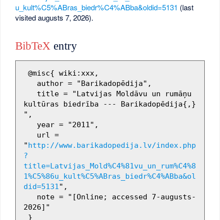
u_kult%C5%ABras_biedr%C4%ABba&oldid=5131
(last
visited augusts 7, 2026).
BibTeX
entry
 @misc{ wiki:xxx,

   author = "Barikadopēdija",

   title = "Latvijas Moldāvu un rumāņu 
kultūras biedrība --- Barikadopēdija{,} 
",

   year = "2011",

   url = 
"
http://www.barikadopedija.lv/index.php
?
title=Latvijas_Mold%C4%81vu_un_rum%C4%8
1%C5%86u_kult%C5%ABras_biedr%C4%ABba&ol
did=5131
",

   note = "[Online; accessed 7-augusts-
2026]"
