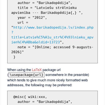
   author = "Barikadopēdija",

   title = "Latviešu strēlnieku 
apvienība --- Barikadopēdija{,} ",

   year = "2012",

   url = 
"
http://www.barikadopedija.lv/index.php
?
title=Latvie%C5%A1u_str%C4%93lnieku_apv
ien%C4%ABba&oldid=13723
",

   note = "[Online; accessed 9-augusts-
2026]"

When using the
LaTeX
package url
(
somewhere in the preamble)
\usepackage{url}
which tends to give much more nicely formatted web
addresses, the following may be preferred:
 @misc{ wiki:xxx,

   author = "Barikadopēdija",
