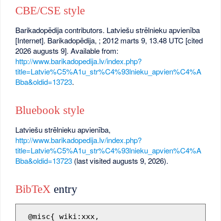
CBE/CSE style
Barikadopēdija contributors. Latviešu strēlnieku apvienība
[Internet]. Barikadopēdija, ; 2012 marts 9, 13.48 UTC [cited
2026 augusts 9]. Available from:
http://www.barikadopedija.lv/index.php?
title=Latvie%C5%A1u_str%C4%93lnieku_apvien%C4%A
Bba&oldid=13723
.
Bluebook style
Latviešu strēlnieku apvienība,
http://www.barikadopedija.lv/index.php?
title=Latvie%C5%A1u_str%C4%93lnieku_apvien%C4%A
Bba&oldid=13723
(last visited augusts 9, 2026).
BibTeX
entry
 @misc{ wiki:xxx,
