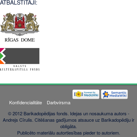
ATBALSTĪTĀJI:
Konfidencialitāte
Darbvirsma
© 2012 Barikadopēdijas fonds. Idejas un nosaukuma autors -
Andrejs Cīrulis. Citēšanas gadījumos atsauce uz Barikadopēdiju ir
obligāta.
Publicēto materiālu autortiesības pieder to autoriem.