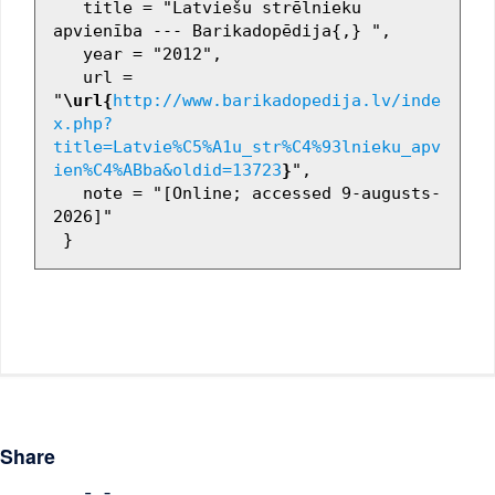
   title = "Latviešu strēlnieku 
apvienība --- Barikadopēdija{,} ",

   year = "2012",

   url = 
"
\url{
http://www.barikadopedija.lv/inde
x.php?
title=Latvie%C5%A1u_str%C4%93lnieku_apv
ien%C4%ABba&oldid=13723
}
",

   note = "[Online; accessed 9-augusts-
2026]"

Share