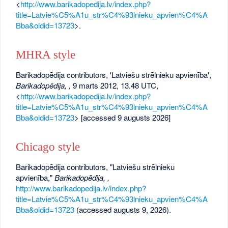
<
http://www.barikadopedija.lv/index.php?
title=Latvie%C5%A1u_str%C4%93lnieku_apvien%C4%A
Bba&oldid=13723
>.
MHRA style
Barikadopēdija contributors, 'Latviešu strēlnieku apvienība',
Barikadopēdija, ,
9 marts 2012, 13.48 UTC,
<
http://www.barikadopedija.lv/index.php?
title=Latvie%C5%A1u_str%C4%93lnieku_apvien%C4%A
Bba&oldid=13723
> [accessed 9 augusts 2026]
Chicago style
Barikadopēdija contributors, "Latviešu strēlnieku
apvienība,"
Barikadopēdija, ,
http://www.barikadopedija.lv/index.php?
title=Latvie%C5%A1u_str%C4%93lnieku_apvien%C4%A
Bba&oldid=13723
(accessed augusts 9, 2026).