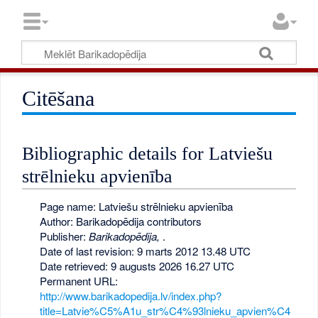
Citēšana
Bibliographic details for Latviešu
strēlnieku apvienība
Page name: Latviešu strēlnieku apvienība
Author: Barikadopēdija contributors
Publisher:
Barikadopēdija,
.
Date of last revision: 9 marts 2012 13.48 UTC
Date retrieved: 9 augusts 2026 16.27 UTC
Permanent URL:
http://www.barikadopedija.lv/index.php?
title=Latvie%C5%A1u_str%C4%93lnieku_apvien%C4