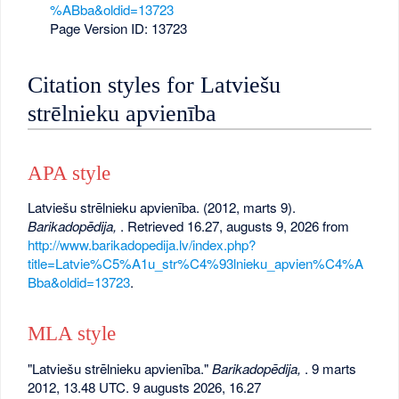
%ABba&oldid=13723
Page Version ID: 13723
Citation styles for Latviešu
strēlnieku apvienība
APA style
Latviešu strēlnieku apvienība. (2012, marts 9).
Barikadopēdija,
. Retrieved 16.27, augusts 9, 2026 from
http://www.barikadopedija.lv/index.php?
title=Latvie%C5%A1u_str%C4%93lnieku_apvien%C4%A
Bba&oldid=13723
.
MLA style
"Latviešu strēlnieku apvienība."
Barikadopēdija,
. 9 marts
2012, 13.48 UTC. 9 augusts 2026, 16.27