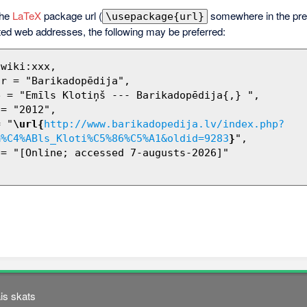
the
LaTeX
package url (
somewhere in the pre
\usepackage{url}
ted web addresses, the following may be preferred:
= "
\url{
http://www.barikadopedija.lv/index.php?
m%C4%ABls_Kloti%C5%86%C5%A1&oldid=9283
}
",

is skats