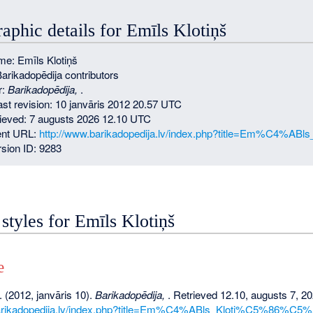
raphic details for Emīls Klotiņš
e: Emīls Klotiņš
Barikadopēdija contributors
r:
Barikadopēdija,
.
last revision: 10 janvāris 2012 20.57 UTC
rieved: 7 augusts 2026 12.10 UTC
nt URL:
http://www.barikadopedija.lv/index.php?title=Em%C4%A
sion ID: 9283
 styles for Emīls Klotiņš
e
. (2012, janvāris 10).
Barikadopēdija,
. Retrieved 12.10, augusts 7, 2
barikadopedija.lv/index.php?title=Em%C4%ABls_Kloti%C5%86%C5%