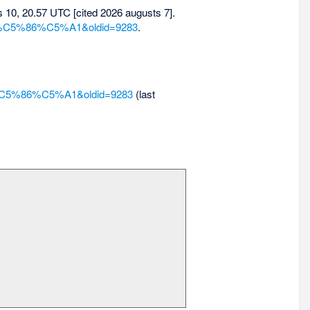
is 10, 20.57 UTC [cited 2026 augusts 7].
loti%C5%86%C5%A1&oldid=9283
.
oti%C5%86%C5%A1&oldid=9283
(last