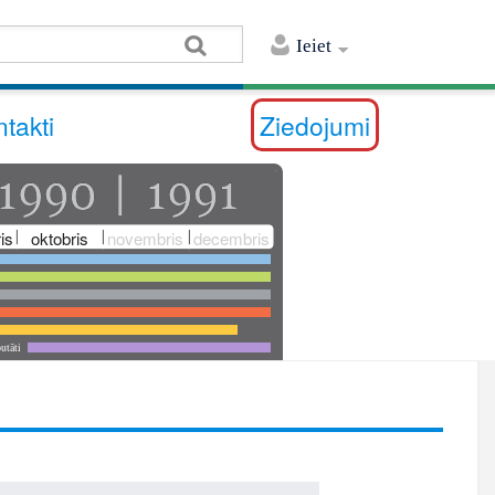
Ieiet
takti
Ziedojumi
is
oktobris
novembris
decembris
utāti