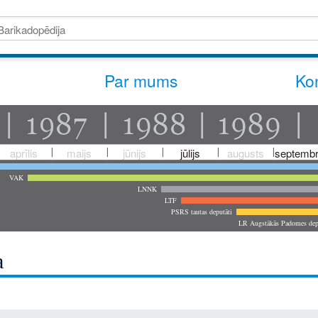
Par mums
Kon
aprīlis
maijs
jūnijs
jūlijs
augusts
septembr
VAK
LNNK
LTF
PSRS tautas deputāti
LR Augstākās Padomes dep
a