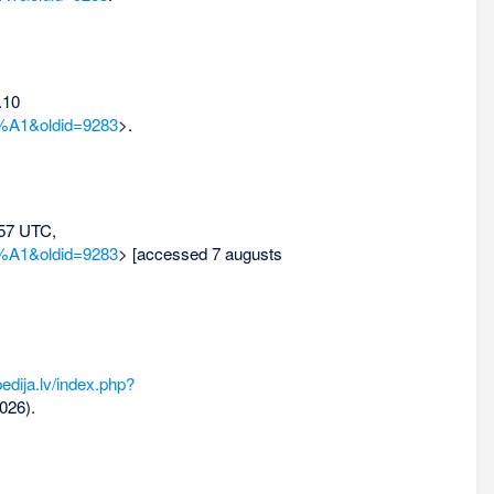
.10
5%A1&oldid=9283
>.
.57 UTC,
5%A1&oldid=9283
> [accessed 7 augusts
edija.lv/index.php?
026).