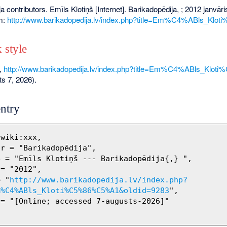
a contributors. Emīls Klotiņš [Internet]. Barikadopēdija, ; 2012 janvār
om:
http://www.barikadopedija.lv/index.php?title=Em%C4%ABls_K
 style
,
http://www.barikadopedija.lv/index.php?title=Em%C4%ABls_Kl
ts 7, 2026).
ntry
= "
http://www.barikadopedija.lv/index.php?
m%C4%ABls_Kloti%C5%86%C5%A1&oldid=9283
",
