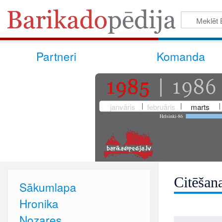
Partneri
Komanda
janvāris
februāris
marts
Helsinki-86
Citēšan
Sākumlapa
Hronika
Nozares