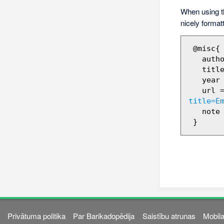
When using 
nicely format
 @misc{ wiki:xxx,

   author = "Barikadopēdija",

   title = "Emīls Klotiņš --- Barikadopēdija{,} ",

   year = "2012",

   url 
title=E
   note = "[Online; accessed 7-augusts-2026]"

Privātuma politika
Par Barikadopēdija
Saistību atrunas
Mobila