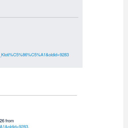
Bls_Kloti%C5%86%C5%A1&oldid=9283
026 from
A1&oldid=9283
.