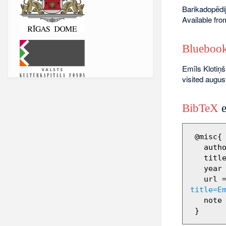
Barikadopēdij
Available fr
Bluebook
Emīls Klotiņš
visited augus
BibTeX
e
 @misc{ wiki:xxx,

   author = "Barikadopēdija",

   title = "Emīls Klotiņš --- Barikadopēdija{,} ",

   year = "2012",

   url 
title=E
   note = "[Online; accessed 7-augusts-2026]"
