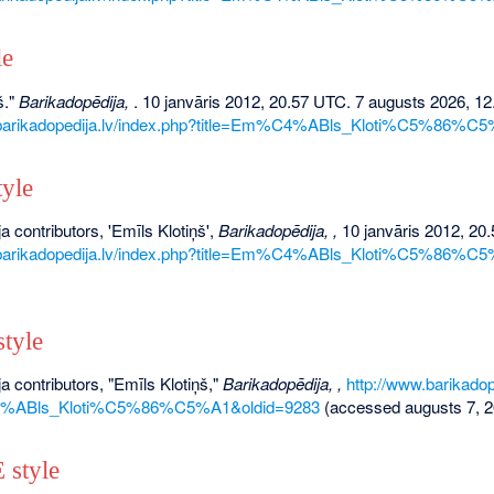
le
š."
Barikadopēdija,
. 10 janvāris 2012, 20.57 UTC. 7 augusts 2026, 12
.barikadopedija.lv/index.php?title=Em%C4%ABls_Kloti%C5%86%C
yle
a contributors, 'Emīls Klotiņš',
Barikadopēdija, ,
10 janvāris 2012, 20
.barikadopedija.lv/index.php?title=Em%C4%ABls_Kloti%C5%86%C
tyle
a contributors, "Emīls Klotiņš,"
Barikadopēdija, ,
http://www.barikadop
4%ABls_Kloti%C5%86%C5%A1&oldid=9283
(accessed augusts 7, 2
style