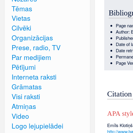
Tēmas
Bibliog
Vietas
Page nam
Cilvēki
Author: 
Organizācijas
Publishe
Date of 
Prese, radio, TV
Date ret
Par medijiem
Permane
Page Ver
Pētījumi
Interneta raksti
Grāmatas
Citation
Visi raksti
Atmiņas
APA styl
Video
Logo lejupielādei
Emīls Klotiņš
http://www.