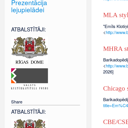
Prezentācija
lejupielādei
MLA sty
"Emīls Klotiņ
ATBALSTĪTĀJI:
<
http://www
MHRA st
Barikadopēdij
<
http://www
2026]
Chicago s
Barikadopēdij
Share
title=Em%C
ATBALSTĪTĀJI:
CBE/CSE 