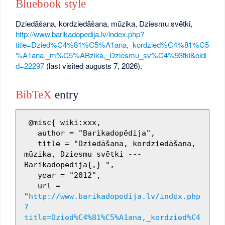
Bluebook style
Dziedāšana, kordziedāšana, mūzika, Dziesmu svētki,
http://www.barikadopedija.lv/index.php?
title=Dzied%C4%81%C5%A1ana,_kordzied%C4%81%C5
%A1ana,_m%C5%ABzika,_Dziesmu_sv%C4%93tki&oldi
d=22297
(last visited augusts 7, 2026).
BibTeX
entry
 @misc{ wiki:xxx,

   author = "Barikadopēdija",

   title = "Dziedāšana, kordziedāšana, 
mūzika, Dziesmu svētki --- 
Barikadopēdija{,} ",

   year = "2012",

   url = 
"
http://www.barikadopedija.lv/index.php
?
title=Dzied%C4%81%C5%A1ana,_kordzied%C4