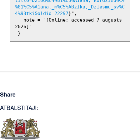
title=Dzied%C4%81%C5%A1ana,_kordzied%C4
%81%C5%A1ana,_m%C5%ABzika,_Dziesmu_sv%C
4%93tki&oldid=22297
}
",

   note = "[Online; accessed 7-augusts-
2026]"

Share
ATBALSTĪTĀJI: