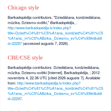
Chicago style
Barikadopēdija contributors, "Dziedāšana, kordziedāšana,
mūzika, Dziesmu svētki,"
Barikadopēdija, ,
http://www.barikadopedija.lv/index.php?
title=Dzied%C4%81%C5%A1ana,_kordzied%C4%81%C5
%A1ana,_m%C5%ABzika,_Dziesmu_sv%C4%93tki&oldi
d=22297
(accessed augusts 7, 2026).
CBE/CSE style
Barikadopēdija contributors. Dziedāšana, kordziedāšana,
mūzika, Dziesmu svētki [Internet]. Barikadopēdija, ; 2012
novembris 4, 22.36 UTC [cited 2026 augusts 7]. Available
from:
http://www.barikadopedija.lv/index.php?
title=Dzied%C4%81%C5%A1ana,_kordzied%C4%81%C5
%A1ana,_m%C5%ABzika,_Dziesmu_sv%C4%93tki&oldi
d=22297
.