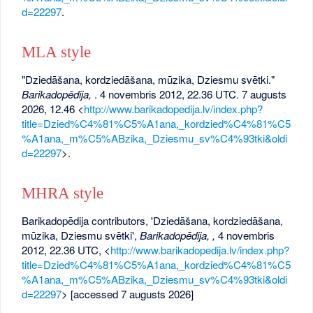
d=22297
.
MLA style
"Dziedāšana, kordziedāšana, mūzika, Dziesmu svētki."
Barikadopēdija,
. 4 novembris 2012, 22.36 UTC. 7 augusts
2026, 12.46 <
http://www.barikadopedija.lv/index.php?
title=Dzied%C4%81%C5%A1ana,_kordzied%C4%81%C5
%A1ana,_m%C5%ABzika,_Dziesmu_sv%C4%93tki&oldi
d=22297
>.
MHRA style
Barikadopēdija contributors, 'Dziedāšana, kordziedāšana,
mūzika, Dziesmu svētki',
Barikadopēdija, ,
4 novembris
2012, 22.36 UTC, <
http://www.barikadopedija.lv/index.php?
title=Dzied%C4%81%C5%A1ana,_kordzied%C4%81%C5
%A1ana,_m%C5%ABzika,_Dziesmu_sv%C4%93tki&oldi
d=22297
> [accessed 7 augusts 2026]