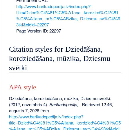
Permanent URL:
http://www.barikadopedija.lv/index.php?
title=Dzied%C4%81%C5%A1ana,_kordzied%C4%81
%C5%A1ana,_m%C5%ABzika,_Dziesmu_sv%C4%9
3tki&oldid=22297
Page Version ID: 22297
Citation styles for Dziedāšana,
kordziedāšana, mūzika, Dziesmu
svētki
APA style
Dziedāšana, kordziedāšana, mūzika, Dziesmu svētki.
(2012, novembris 4).
Barikadopēdija,
. Retrieved 12.46,
augusts 7, 2026 from
http://www.barikadopedija.lv/index.php?
title=Dzied%C4%81%C5%A1ana,_kordzied%C4%81%C5
%A1ana,_m%C5%ABzika,_Dziesmu_sv%C4%93tki&oldi