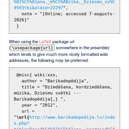
%81%C5%A1ana,_m%C5%ABzika,_Dziesmu_sv%C
4%93tki&oldid=22297
",

   note = "[Online; accessed 7-augusts-
2026]"

When using the
LaTeX
package url
(
somewhere in the preamble)
\usepackage{url}
which tends to give much more nicely formatted web
addresses, the following may be preferred:
 @misc{ wiki:xxx,

   author = "Barikadopēdija",

   title = "Dziedāšana, kordziedāšana, 
mūzika, Dziesmu svētki --- 
Barikadopēdija{,} ",

   year = "2012",

   url = 
"
\url{
http://www.barikadopedija.lv/inde
x.php?