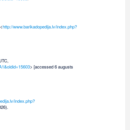
 <
http://www.barikadopedija.lv/index.php?
 UTC,
A1&oldid=15603
> [accessed 6 augusts
edija.lv/index.php?
26).