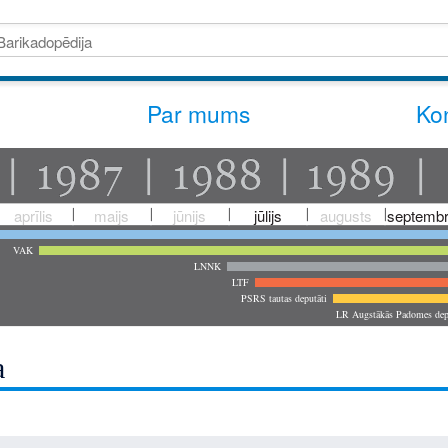
Par mums
Kon
aprīlis
maijs
jūnijs
jūlijs
augusts
septembr
VAK
LNNK
LTF
PSRS tautas deputāti
LR Augstākās Padomes dep
a