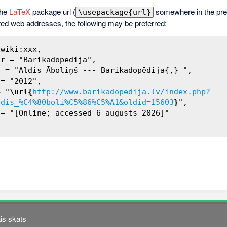
the
LaTeX
package url (
somewhere in the pre
\usepackage{url}
ted web addresses, the following may be preferred:
= "
\url{
http://www.barikadopedija.lv/index.php?
ldis_%C4%80boli%C5%86%C5%A1&oldid=15603
}
",

is skats