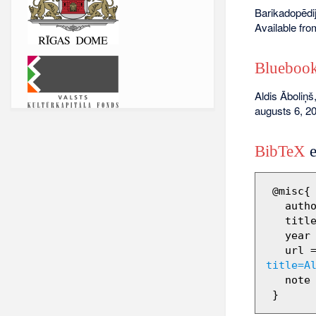
Barikadopēdij
Available fr
Bluebook
Aldis Āboliņš
augusts 6, 20
BibTeX
e
 @misc{ wiki:xxx,

   author = "Barikadopēdija",

   title = "Aldis Āboliņš --- Barikadopēdija{,} ",

   year = "2012",

   url 
title=A
   note = "[Online; accessed 6-augusts-2026]"
