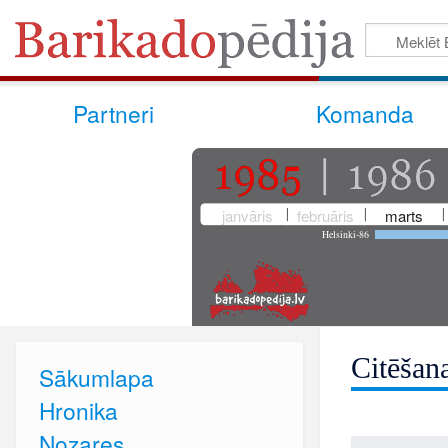
Partneri
Komanda
janvāris
februāris
marts
Helsinki-86
Citēšan
Sākumlapa
Hronika
Nozares