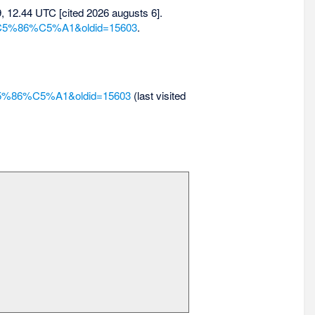
 9, 12.44 UTC [cited 2026 augusts 6].
oli%C5%86%C5%A1&oldid=15603
.
li%C5%86%C5%A1&oldid=15603
(last visited