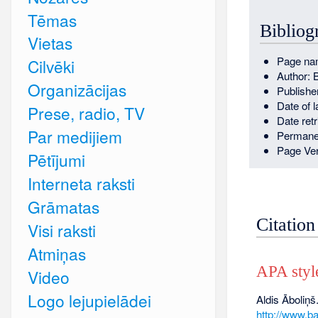
Tēmas
Bibliog
Vietas
Page nam
Cilvēki
Author: 
Organizācijas
Publishe
Date of l
Prese, radio, TV
Date ret
Par medijiem
Permane
Page Ver
Pētījumi
Interneta raksti
Grāmatas
Citation
Visi raksti
Atmiņas
APA styl
Video
Logo lejupielādei
Aldis Āboliņš.
http://www.