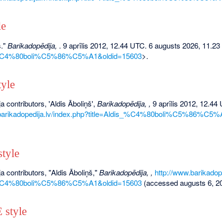
le
š."
Barikadopēdija,
. 9 aprīlis 2012, 12.44 UTC. 6 augusts 2026, 11.23
s_%C4%80boli%C5%86%C5%A1&oldid=15603
>.
yle
a contributors, 'Aldis Āboliņš',
Barikadopēdija, ,
9 aprīlis 2012, 12.44
.barikadopedija.lv/index.php?title=Aldis_%C4%80boli%C5%86%C5%
tyle
a contributors, "Aldis Āboliņš,"
Barikadopēdija, ,
http://www.barikadop
s_%C4%80boli%C5%86%C5%A1&oldid=15603
(accessed augusts 6, 20
style