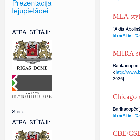
Prezentācija
lejupielādei
MLA sty
"Aldis Āboliņ
ATBALSTĪTĀJI:
title=Aldi
MHRA st
Barikadopēdij
<
http://www
2026]
Chicago s
Barikadopēdij
Share
title=Aldi
ATBALSTĪTĀJI:
CBE/CSE 