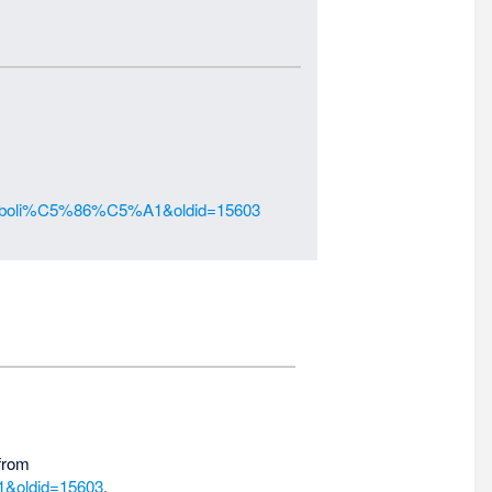
C4%80boli%C5%86%C5%A1&oldid=15603
 from
1&oldid=15603
.