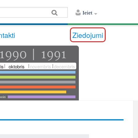
Ieiet
takti
Ziedojumi
is
oktobris
novembris
decembris
utāti