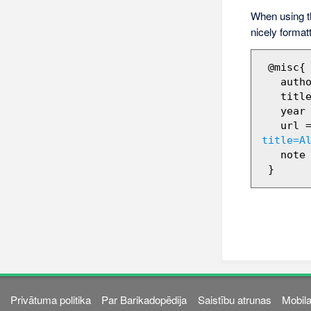
When using 
nicely format
 @misc{ wiki:xxx,

   author = "Barikadopēdija",

   title = "Aldis Āboliņš --- Barikadopēdija{,} ",

   year = "2012",

   url 
title=A
   note = "[Online; accessed 6-augusts-2026]"

Privātuma politika
Par Barikadopēdija
Saistību atrunas
Mobila