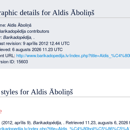
raphic details for Aldis Āboliņš
e: Aldis Āboliņš
Barikadopēdija contributors
r:
Barikadopēdija,
.
ast revision: 9 aprīlis 2012 12.44 UTC
rieved: 6 augusts 2026 11.23 UTC
nt URL:
http://www.barikadopedija.lv/index.php?title=Aldis_%
sion ID: 15603
 styles for Aldis Āboliņš
e
 (2012, aprīlis 9).
Barikadopēdija,
. Retrieved 11.23, augusts 6, 2026
barikadopedija.lv/index.php?title=Aldis_%C4%80boli%C5%86%C5%A