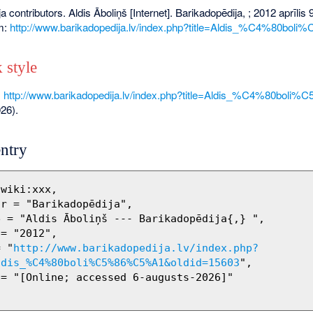
a contributors. Aldis Āboliņš [Internet]. Barikadopēdija, ; 2012 aprīlis
om:
http://www.barikadopedija.lv/index.php?title=Aldis_%C4%80b
 style
,
http://www.barikadopedija.lv/index.php?title=Aldis_%C4%80bo
26).
ntry
= "
http://www.barikadopedija.lv/index.php?
ldis_%C4%80boli%C5%86%C5%A1&oldid=15603
",
