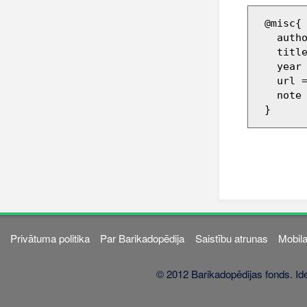
 @misc{ wiki:xxx,

   author = "Barikadopēdija",

   title = "887761 --- Barikadopēdija{,} ",

   year = "2018",

   url 
   note = "[Online; accessed 9-augusts-2026]"

Privātuma politika
Par Barikadopēdija
Saistību atrunas
Mobila
© 2012 Barikadopēdijas fonds. Ide