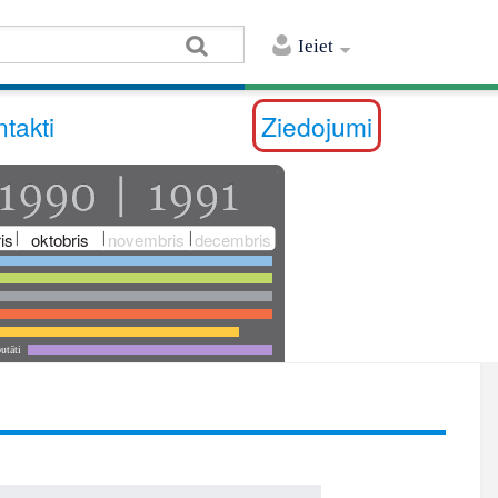
Ieiet
takti
Ziedojumi
is
oktobris
novembris
decembris
utāti