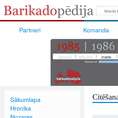
Partneri
Komanda
janvāris
februāris
marts
Helsinki-86
Citēšan
Sākumlapa
Hronika
Nozares