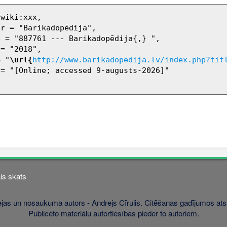
= "
\url{
http://www.barikadopedija.lv/index.php?tit
is skats
jas un nosaukuma autors - Andrejs Cīrulis. Citēšanas gadījumos atsa
Publicēto materiālu autortiesības pieder to autoriem.