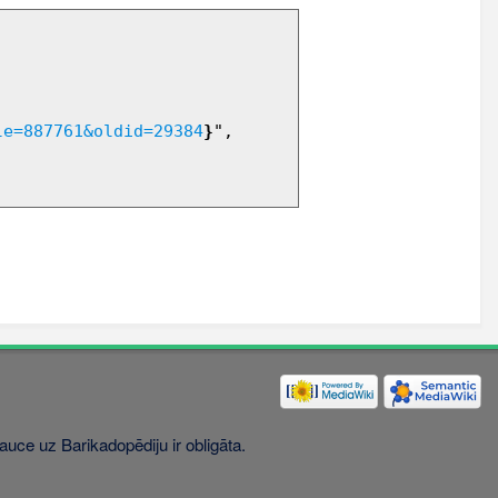
le=887761&oldid=29384
}
",

uce uz Barikadopēdiju ir obligāta.