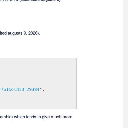
sited augusts 9, 2026).
7761&oldid=29384
",

amble) which tends to give much more