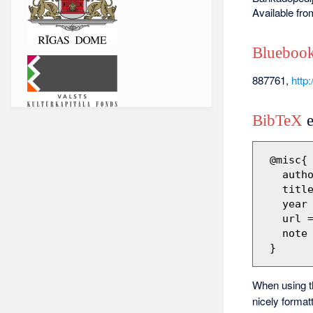
Available fr
Bluebook
887761,
http
BibTeX
e
 @misc{ wiki:xxx,

   author = "Barikadopēdija",

   title = "887761 --- Barikadopēdija{,} ",

   year = "2018",

   url 
   note = "[Online; accessed 9-augusts-2026]"

When using 
nicely format