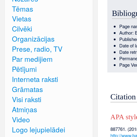
Tēmas
Bibliog
Vietas
Page na
Cilvēki
Author: 
Organizācijas
Publishe
Date of 
Prese, radio, TV
Date ret
Par medijiem
Permane
Page Ver
Pētījumi
Interneta raksti
Grāmatas
Citation
Visi raksti
Atmiņas
APA styl
Video
Logo lejupielādei
887761. (2018
http://www.b