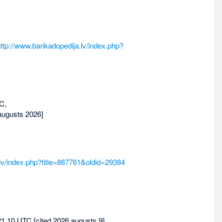
ttp://www.barikadopedija.lv/index.php?
C,
augusts 2026]
.lv/index.php?title=887761&oldid=29384
 21.10 UTC [cited 2026 augusts 9].