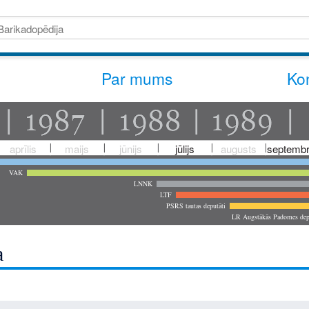
Par mums
Kon
aprīlis
maijs
jūnijs
jūlijs
augusts
septembr
VAK
LNNK
LTF
PSRS tautas deputāti
LR Augstākās Padomes dep
a