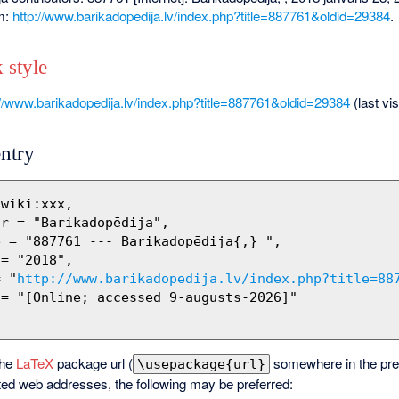
om:
http://www.barikadopedija.lv/index.php?title=887761&oldid=29384
.
 style
://www.barikadopedija.lv/index.php?title=887761&oldid=29384
(last vi
ntry
= "
http://www.barikadopedija.lv/index.php?title=88
the
LaTeX
package url (
somewhere in the pre
\usepackage{url}
ted web addresses, the following may be preferred: