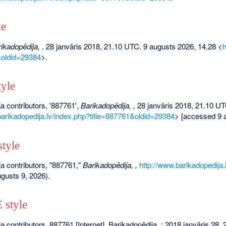
le
ikadopēdija,
. 28 janvāris 2018, 21.10 UTC. 9 augusts 2026, 14.28 <
h
&oldid=29384
>.
yle
a contributors, '887761',
Barikadopēdija, ,
28 janvāris 2018, 21.10 UT
barikadopedija.lv/index.php?title=887761&oldid=29384
> [accessed 9 
tyle
a contributors, "887761,"
Barikadopēdija, ,
http://www.barikadopedija
gusts 9, 2026).
style
a contributors. 887761 [Internet]. Barikadopēdija, ; 2018 janvāris 28,