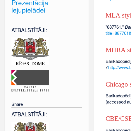
Prezentācija
lejupielādei
MLA sty
"887761."
Bar
ATBALSTĪTĀJI:
title=887761
MHRA st
Barikadopēdij
<
http://www.
Chicago s
Barikadopēdij
(accessed au
Share
ATBALSTĪTĀJI:
CBE/CSE 
Barikadopēdij