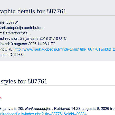
raphic details for 887761
me: 887761
Barikadopēdija contributors
r:
Barikadopēdija,
.
last revision: 28 janvāris 2018 21.10 UTC
rieved: 9 augusts 2026 14.28 UTC
nt URL:
http://www.barikadopedija.lv/index.php?title=887761&oldid=
sion ID: 29384
 styles for 887761
e
, janvāris 28).
Barikadopēdija,
. Retrieved 14.28, augusts 9, 2026 fr
arikadopedija.lv/index.php?title=887761&oldid=29384
.