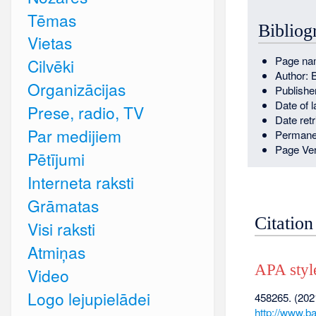
Tēmas
Bibliog
Vietas
Page na
Cilvēki
Author: 
Organizācijas
Publishe
Date of 
Prese, radio, TV
Date ret
Par medijiem
Permane
Page Ver
Pētījumi
Interneta raksti
Grāmatas
Citation
Visi raksti
Atmiņas
APA styl
Video
Logo lejupielādei
458265. (202
http://www.b