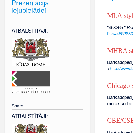
Prezentācija
lejupielādei
MLA sty
"458265."
Bar
ATBALSTĪTĀJI:
title=458265
MHRA st
Barikadopēdij
<
http://www.
Chicago s
Barikadopēdij
(accessed au
Share
ATBALSTĪTĀJI:
CBE/CSE 
Barikadopēdij