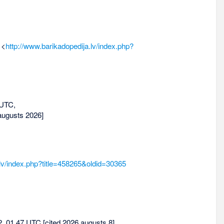
 <
http://www.barikadopedija.lv/index.php?
 UTC,
augusts 2026]
.lv/index.php?title=458265&oldid=30365
2, 01.47 UTC [cited 2026 augusts 8].