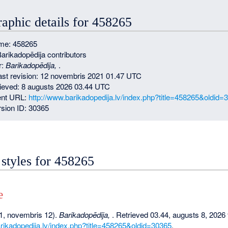
raphic details for 458265
me: 458265
Barikadopēdija contributors
r:
Barikadopēdija,
.
last revision: 12 novembris 2021 01.47 UTC
rieved: 8 augusts 2026 03.44 UTC
nt URL:
http://www.barikadopedija.lv/index.php?title=458265&oldid=
sion ID: 30365
 styles for 458265
e
1, novembris 12).
Barikadopēdija,
. Retrieved 03.44, augusts 8, 2026
arikadopedija.lv/index.php?title=458265&oldid=30365
.