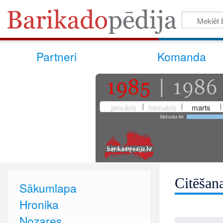
Partneri
Komanda
janvāris
februāris
marts
Helsinki-86
Citēšan
Sākumlapa
Hronika
Nozares