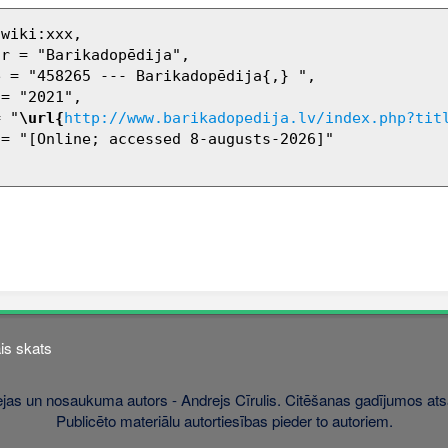
= "
\url{
http://www.barikadopedija.lv/index.php?tit
is skats
jas un nosaukuma autors - Andrejs Cīrulis. Citēšanas gadījumos atsa
Publicēto materiālu autortiesības pieder to autoriem.