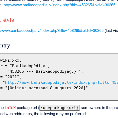
om:
http://www.barikadopedija.lv/index.php?title=458265&oldid=30365
.
 style
://www.barikadopedija.lv/index.php?title=458265&oldid=30365
(last vi
ntry
= "
http://www.barikadopedija.lv/index.php?title=45
the
LaTeX
package url (
somewhere in the pre
\usepackage{url}
ted web addresses, the following may be preferred: