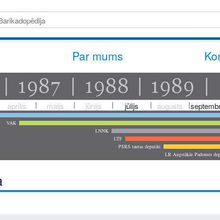
Par mums
Kon
aprīlis
maijs
jūnijs
jūlijs
augusts
septembr
VAK
LNNK
LTF
PSRS tautas deputāti
LR Augstākās Padomes dep
a