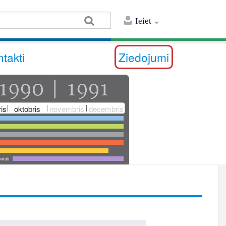
Ieiet
takti
Ziedojumi
is
oktobris
novembris
decembris
utāti