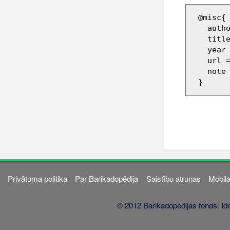
 @misc{ wiki:xxx,

   author = "Barikadopēdija",

   title = "458265 --- Barikadopēdija{,} ",

   year = "2021",

   url 
   note = "[Online; accessed 8-augusts-2026]"

Privātuma politika
Par Barikadopēdija
Saistību atrunas
Mobila
© 2012 Barikadopēdijas fonds. Ide