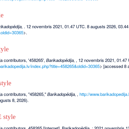
le
ikadopēdija,
. 12 novembris 2021, 01.47 UTC. 8 augusts 2026, 03.44
&oldid=30365
>.
yle
a contributors, '458265',
Barikadopēdija, ,
12 novembris 2021, 01.47
barikadopedija.lv/index.php?title=458265&oldid=30365
> [accessed 8 
tyle
a contributors, "458265,"
Barikadopēdija, ,
http://www.barikadopedija
gusts 8, 2026).
style
a contributors. 458265 [Internet]. Barikadopēdija, ; 2021 novembris 1