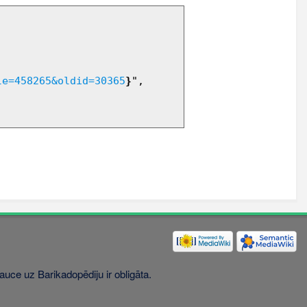
le=458265&oldid=30365
}
",

uce uz Barikadopēdiju ir obligāta.