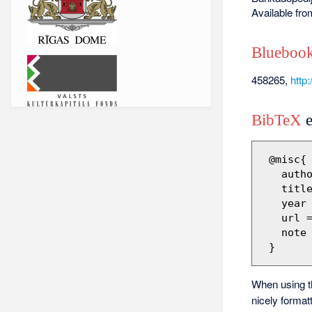
Available fr
Bluebook
458265,
http
BibTeX
e
 @misc{ wiki:xxx,

   author = "Barikadopēdija",

   title = "458265 --- Barikadopēdija{,} ",

   year = "2021",

   url 
   note = "[Online; accessed 8-augusts-2026]"

When using 
nicely format