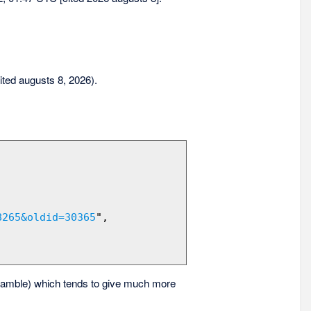
sited augusts 8, 2026).
8265&oldid=30365
",

amble) which tends to give much more