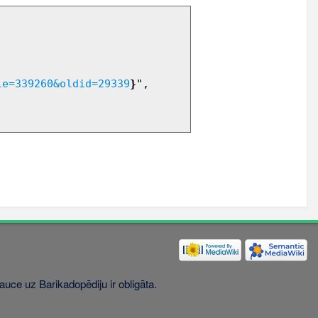
le=339260&oldid=29339
}
",

uce uz Barikadopēdiju ir obligāta.