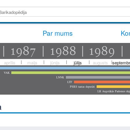
Par mums
Kon
aprīlis
maijs
jūnijs
jūlijs
augusts
septembr
VAK
LNNK
LTF
PSRS tautas deputāti
LR Augstākās Padomes dep
a