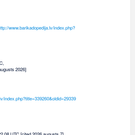
ttp://www.barikadopedija.lv/index.php?
C,
augusts 2026]
.lv/index.php?title=339260&oldid=29339
 22.08 UTC [cited 2026 augusts 7].