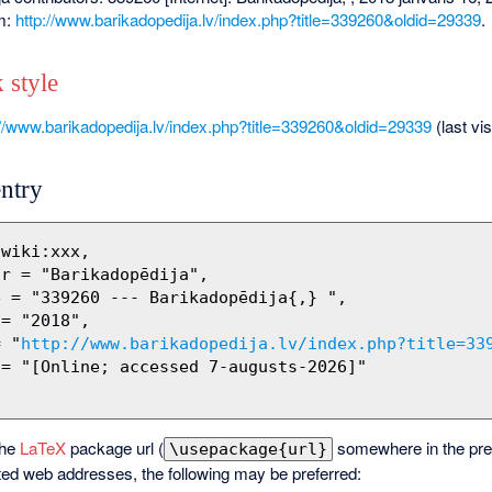
om:
http://www.barikadopedija.lv/index.php?title=339260&oldid=29339
.
 style
://www.barikadopedija.lv/index.php?title=339260&oldid=29339
(last vi
ntry
= "
http://www.barikadopedija.lv/index.php?title=33
the
LaTeX
package url (
somewhere in the pre
\usepackage{url}
ted web addresses, the following may be preferred: