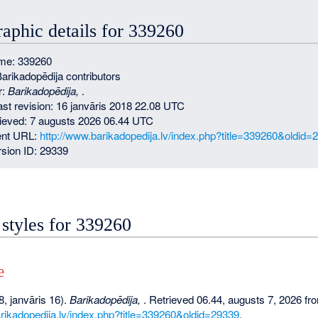
raphic details for 339260
me: 339260
Barikadopēdija contributors
r:
Barikadopēdija,
.
last revision: 16 janvāris 2018 22.08 UTC
rieved: 7 augusts 2026 06.44 UTC
nt URL:
http://www.barikadopedija.lv/index.php?title=339260&oldid=
sion ID: 29339
 styles for 339260
e
, janvāris 16).
Barikadopēdija,
. Retrieved 06.44, augusts 7, 2026 fr
arikadopedija.lv/index.php?title=339260&oldid=29339
.