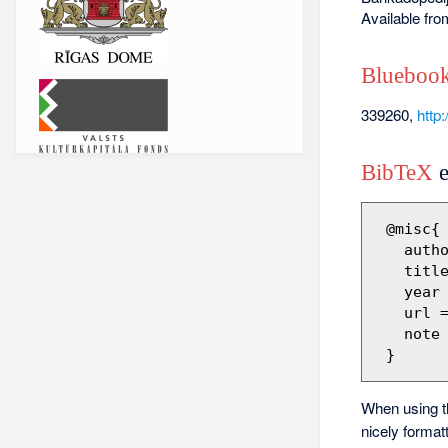
Available fr
Bluebook
339260,
http
BibTeX
e
 @misc{ wiki:xxx,

   author = "Barikadopēdija",

   title = "339260 --- Barikadopēdija{,} ",

   year = "2018",

   url 
   note = "[Online; accessed 7-augusts-2026]"

When using 
nicely format