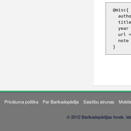
 @misc{ wiki:xxx,

   author = "Barikadopēdija",

   title = "339260 --- Barikadopēdija{,} ",

   year = "2018",

   url 
   note = "[Online; accessed 7-augusts-2026]"

Privātuma politika
Par Barikadopēdija
Saistību atrunas
Mobila
© 2012 Barikadopēdijas fonds. Ide