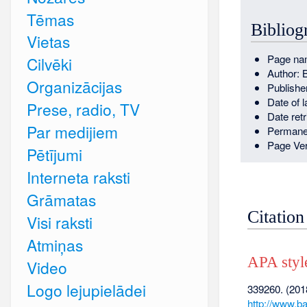
Tēmas
Bibliog
Vietas
Page na
Cilvēki
Author: 
Organizācijas
Publishe
Date of 
Prese, radio, TV
Date ret
Par medijiem
Permane
Page Ver
Pētījumi
Interneta raksti
Grāmatas
Citation
Visi raksti
Atmiņas
APA styl
Video
Logo lejupielādei
339260. (2018
http://www.b