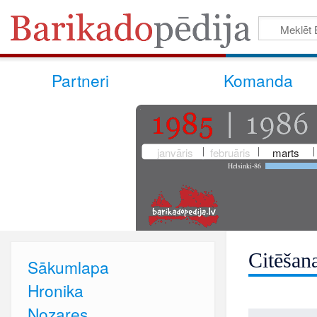
Partneri
Komanda
janvāris
februāris
marts
Helsinki-86
Citēšan
Sākumlapa
Hronika
Nozares