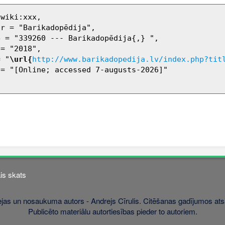
= "
\url{
http://www.barikadopedija.lv/index.php?tit
is skats
jas un nosaukuma autors - Andrejs Cīrulis. Citēšanas gadījumos atsa
Publicēto materiālu autortiesības pieder to autoriem.