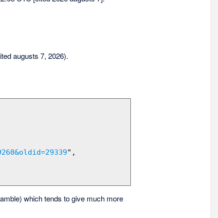
sited augusts 7, 2026).
9260&oldid=29339
",

amble) which tends to give much more