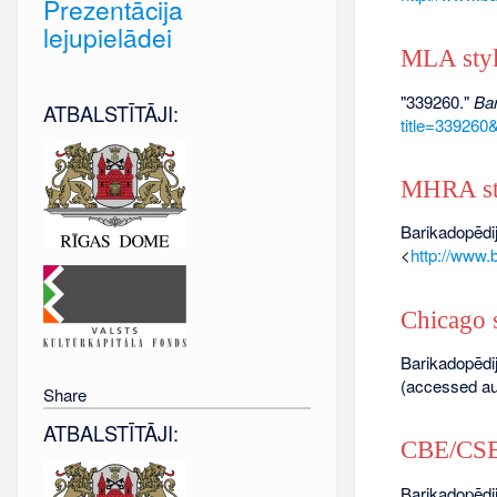
Prezentācija
lejupielādei
MLA sty
"339260."
Bar
ATBALSTĪTĀJI:
title=339260
MHRA st
Barikadopēdij
<
http://www.
Chicago s
Barikadopēdij
(accessed au
Share
ATBALSTĪTĀJI:
CBE/CSE 
Barikadopēdij