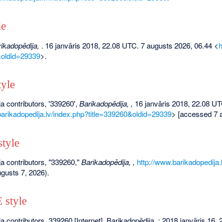
le
ikadopēdija,
. 16 janvāris 2018, 22.08 UTC. 7 augusts 2026, 06.44 <
h
&oldid=29339
>.
yle
a contributors, '339260',
Barikadopēdija, ,
16 janvāris 2018, 22.08 UT
barikadopedija.lv/index.php?title=339260&oldid=29339
> [accessed 7 
tyle
a contributors, "339260,"
Barikadopēdija, ,
http://www.barikadopedija
gusts 7, 2026).
style
a contributors. 339260 [Internet]. Barikadopēdija, ; 2018 janvāris 16,