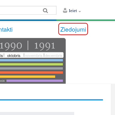
Ieiet
takti
Ziedojumi
is
oktobris
novembris
decembris
utāti