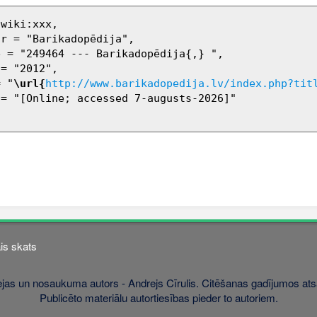
= "
\url{
http://www.barikadopedija.lv/index.php?tit
is skats
jas un nosaukuma autors - Andrejs Cīrulis. Citēšanas gadījumos atsa
Publicēto materiālu autortiesības pieder to autoriem.