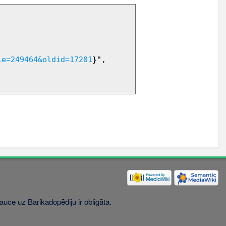
le=249464&oldid=17201
}
",

uce uz Barikadopēdiju ir obligāta.