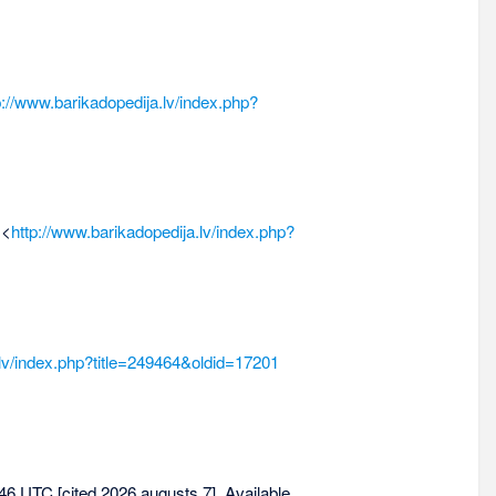
p://www.barikadopedija.lv/index.php?
 <
http://www.barikadopedija.lv/index.php?
.lv/index.php?title=249464&oldid=17201
.46 UTC [cited 2026 augusts 7]. Available