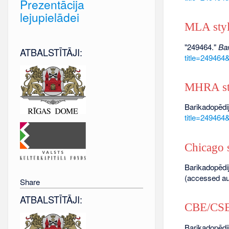
Prezentācija
lejupielādei
MLA sty
"249464."
Bar
ATBALSTĪTĀJI:
title=249464
MHRA st
Barikadopēdij
title=249464
Chicago s
Barikadopēdij
(accessed au
Share
ATBALSTĪTĀJI:
CBE/CSE 
Barikadopēdij