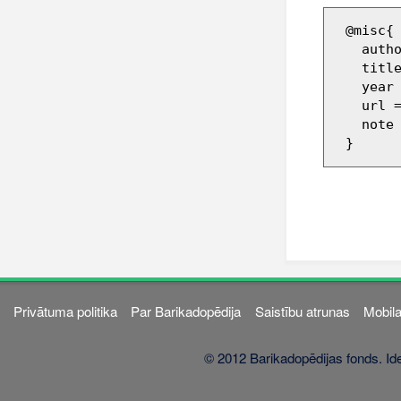
 @misc{ wiki:xxx,

   author = "Barikadopēdija",

   title = "249464 --- Barikadopēdija{,} ",

   year = "2012",

   url 
   note = "[Online; accessed 7-augusts-2026]"

Privātuma politika
Par Barikadopēdija
Saistību atrunas
Mobila
© 2012 Barikadopēdijas fonds. Ide