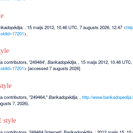
le
ikadopēdija,
. 15 maijs 2012, 10.46 UTC. 7 augusts 2026, 12.47 <
htt
&oldid=17201
>.
yle
a contributors, '249464',
Barikadopēdija, ,
15 maijs 2012, 10.46 UTC,
&oldid=17201
> [accessed 7 augusts 2026]
tyle
a contributors, "249464,"
Barikadopēdija, ,
http://www.barikadopedija
gusts 7, 2026).
style
a contributors. 249464 [Internet]. Barikadopēdija, ; 2012 maijs 15, 10