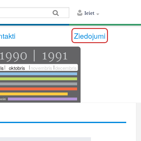
Ieiet
takti
Ziedojumi
is
oktobris
novembris
decembris
utāti