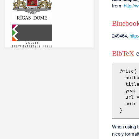
from:
http://
Bluebook
249464,
http
BibTeX
e
 @misc{ wiki:xxx,

   author = "Barikadopēdija",

   title = "249464 --- Barikadopēdija{,} ",

   year = "2012",

   url 
   note = "[Online; accessed 7-augusts-2026]"

When using 
nicely format