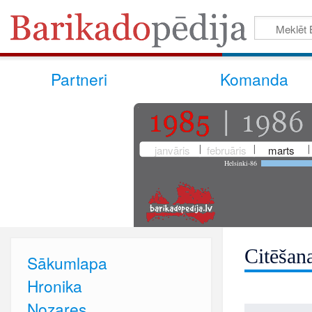
Partneri
Komanda
janvāris
februāris
marts
Helsinki-86
Citēšan
Sākumlapa
Hronika
Nozares