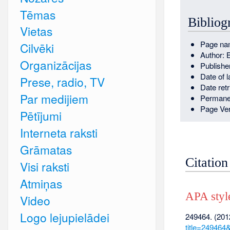
Tēmas
Bibliog
Vietas
Page na
Cilvēki
Author: 
Organizācijas
Publishe
Date of 
Prese, radio, TV
Date ret
Par medijiem
Permane
Page Ver
Pētījumi
Interneta raksti
Grāmatas
Citation
Visi raksti
Atmiņas
APA styl
Video
Logo lejupielādei
249464. (201
title=249464