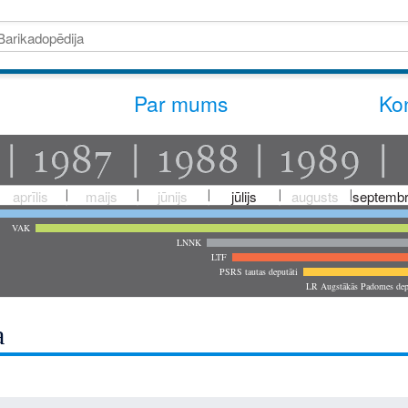
Par mums
Kon
aprīlis
maijs
jūnijs
jūlijs
augusts
septembr
VAK
LNNK
LTF
PSRS tautas deputāti
LR Augstākās Padomes dep
a