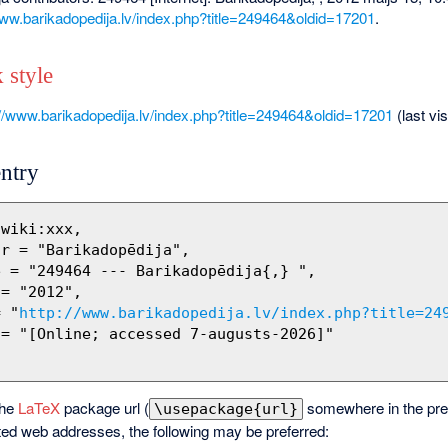
www.barikadopedija.lv/index.php?title=249464&oldid=17201
.
 style
://www.barikadopedija.lv/index.php?title=249464&oldid=17201
(last vi
ntry
= "
http://www.barikadopedija.lv/index.php?title=24
the
LaTeX
package url (
somewhere in the pre
\usepackage{url}
ted web addresses, the following may be preferred: