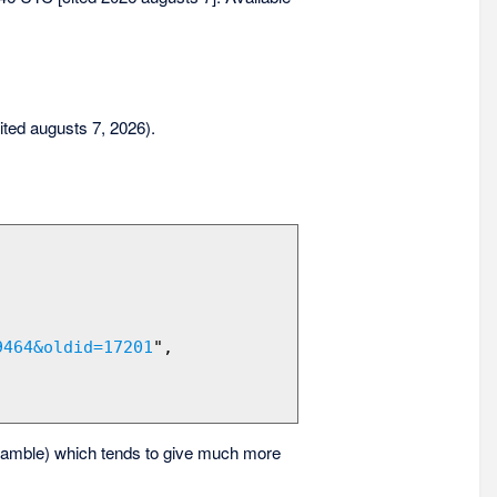
sited augusts 7, 2026).
9464&oldid=17201
",

amble) which tends to give much more