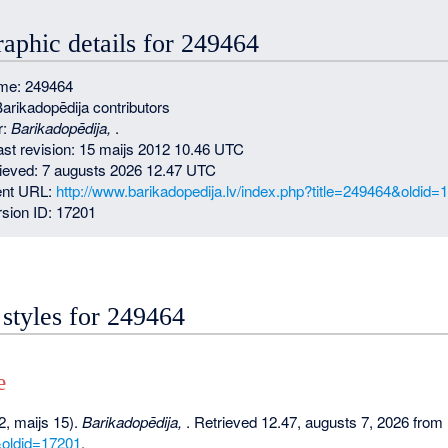
raphic details for 249464
me: 249464
Barikadopēdija contributors
r:
Barikadopēdija,
.
last revision: 15 maijs 2012 10.46 UTC
rieved: 7 augusts 2026 12.47 UTC
nt URL:
http://www.barikadopedija.lv/index.php?title=249464&oldid=
sion ID: 17201
 styles for 249464
e
2, maijs 15).
Barikadopēdija,
. Retrieved 12.47, augusts 7, 2026 from
&oldid=17201
.