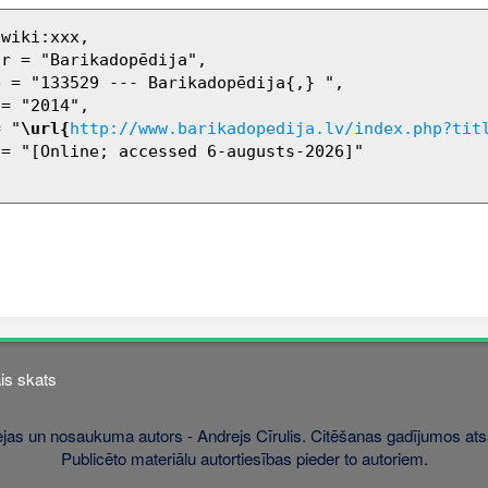
= "
\url{
http://www.barikadopedija.lv/index.php?tit
is skats
jas un nosaukuma autors - Andrejs Cīrulis. Citēšanas gadījumos atsa
Publicēto materiālu autortiesības pieder to autoriem.