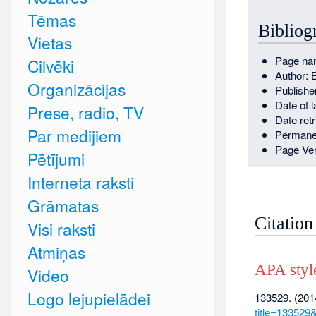
Tēmas
Bibliog
Vietas
Page na
Cilvēki
Author: 
Organizācijas
Publishe
Date of 
Prese, radio, TV
Date ret
Par medijiem
Permane
Page Ver
Pētījumi
Interneta raksti
Grāmatas
Citation
Visi raksti
Atmiņas
APA styl
Video
Logo lejupielādei
133529. (201
title=133529