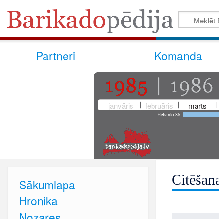
Partneri
Komanda
janvāris
februāris
marts
Helsinki-86
Citēšan
Sākumlapa
Hronika
Nozares