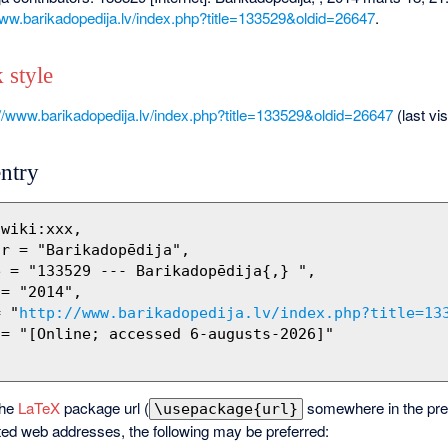
www.barikadopedija.lv/index.php?title=133529&oldid=26647
.
 style
://www.barikadopedija.lv/index.php?title=133529&oldid=26647
(last vi
ntry
= "
http://www.barikadopedija.lv/index.php?title=13
the
LaTeX
package url (
somewhere in the pre
\usepackage{url}
ted web addresses, the following may be preferred: