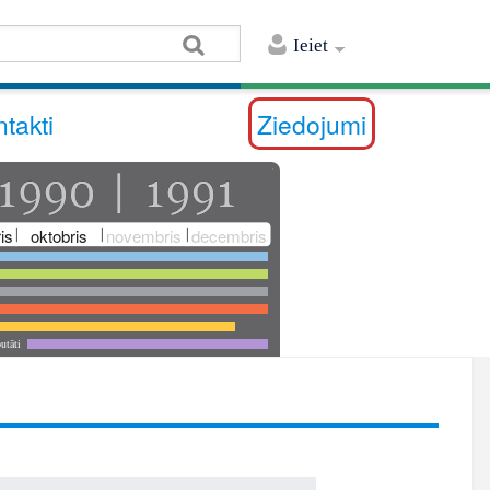
Ieiet
takti
Ziedojumi
is
oktobris
novembris
decembris
utāti