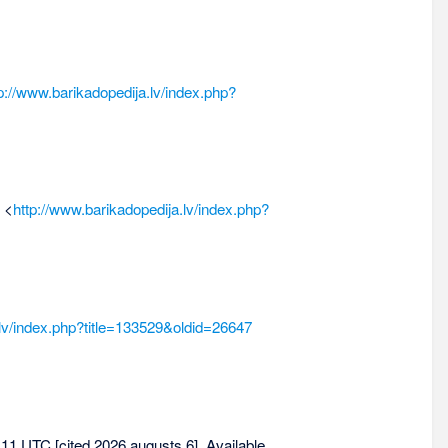
p://www.barikadopedija.lv/index.php?
 <
http://www.barikadopedija.lv/index.php?
.lv/index.php?title=133529&oldid=26647
1.11 UTC [cited 2026 augusts 6]. Available