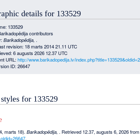
raphic details for 133529
me: 133529
Barikadopēdija contributors
r:
Barikadopēdija,
.
last revision: 18 marts 2014 21.11 UTC
rieved: 6 augusts 2026 12.37 UTC
nt URL:
http://www.barikadopedija.lv/index.php?title=133529&oldid=
sion ID: 26647
 styles for 133529
e
4, marts 18).
Barikadopēdija,
. Retrieved 12.37, augusts 6, 2026 fro
&oldid=26647
.