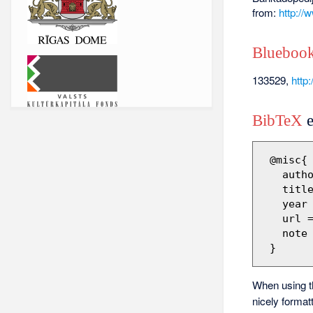
from:
http://
Bluebook
133529,
http
BibTeX
e
 @misc{ wiki:xxx,

   author = "Barikadopēdija",

   title = "133529 --- Barikadopēdija{,} ",

   year = "2014",

   url 
   note = "[Online; accessed 6-augusts-2026]"

When using 
nicely format