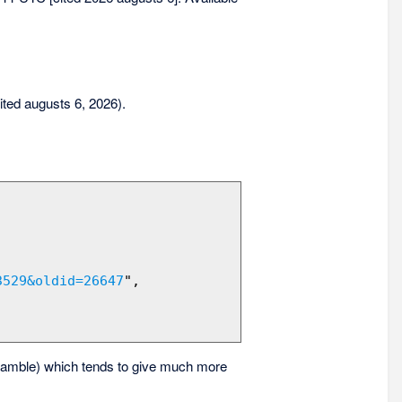
sited augusts 6, 2026).
3529&oldid=26647
",

amble) which tends to give much more