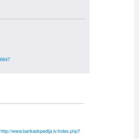
26647
m
http://www.barikadopedija.lv/index.php?