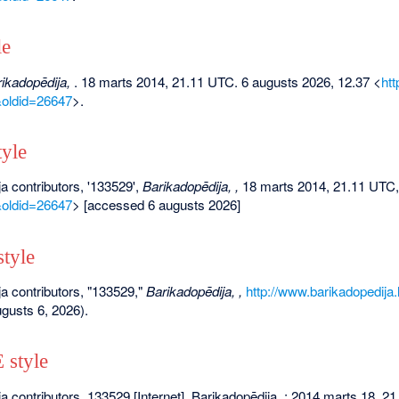
le
ikadopēdija,
. 18 marts 2014, 21.11 UTC. 6 augusts 2026, 12.37 <
htt
&oldid=26647
>.
yle
a contributors, '133529',
Barikadopēdija, ,
18 marts 2014, 21.11 UTC,
&oldid=26647
> [accessed 6 augusts 2026]
tyle
a contributors, "133529,"
Barikadopēdija, ,
http://www.barikadopedija
gusts 6, 2026).
style
a contributors. 133529 [Internet]. Barikadopēdija, ; 2014 marts 18, 2