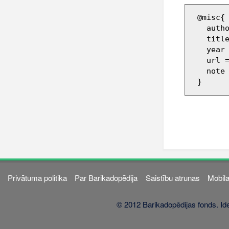
 @misc{ wiki:xxx,

   author = "Barikadopēdija",

   title = "133529 --- Barikadopēdija{,} ",

   year = "2014",

   url 
   note = "[Online; accessed 6-augusts-2026]"

Privātuma politika
Par Barikadopēdija
Saistību atrunas
Mobila
© 2012 Barikadopēdijas fonds. Ide