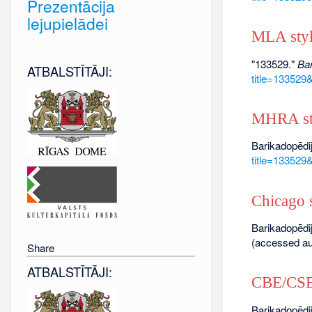
Prezentācija
lejupielādei
MLA sty
"133529."
Bar
ATBALSTĪTĀJI:
title=133529
MHRA st
Barikadopēdij
title=133529
Chicago s
Barikadopēdij
(accessed au
Share
ATBALSTĪTĀJI:
CBE/CSE 
Barikadopēdij