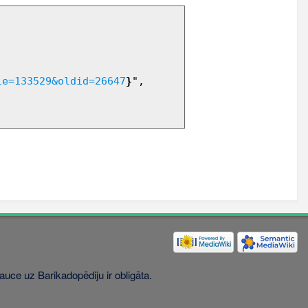
le=133529&oldid=26647
}
",

uce uz Barikadopēdiju ir obligāta.