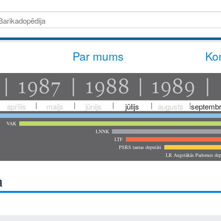
Par mums
Kon
aprīlis
maijs
jūnijs
jūlijs
augusts
septembr
VAK
LNNK
LTF
PSRS tautas deputāti
LR Augstākās Padomes dep
a