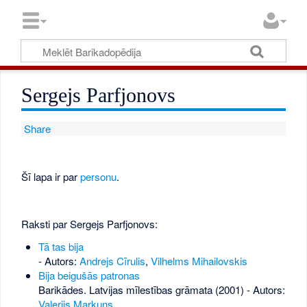
Sergejs Parfjonovs
Share
Šī lapa ir par
personu
.
Raksti par Sergejs Parfjonovs:
Tā tas bija
- Autors:
Andrejs Cīrulis
,
Vilhelms Mihailovskis
Bija beigušās patronas
Barikādes. Latvijas mīlestības grāmata (2001) - Autors:
Valerijs Markuns