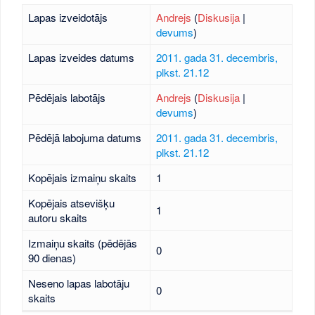
Lapas izveidotājs
Andrejs
(
Diskusija
|
devums
)
Lapas izveides datums
2011. gada 31. decembris,
plkst. 21.12
Pēdējais labotājs
Andrejs
(
Diskusija
|
devums
)
Pēdējā labojuma datums
2011. gada 31. decembris,
plkst. 21.12
Kopējais izmaiņu skaits
1
Kopējais atsevišķu
1
autoru skaits
Izmaiņu skaits (pēdējās
0
90 dienas)
Neseno lapas labotāju
0
skaits