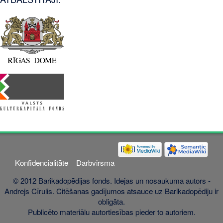
Konfidencialitāte
Darbvirsma
© 2012 Barikadopēdijas fonds. Idejas un nosaukuma autors -
Andrejs Cīrulis. Citēšanas gadījumos atsauce uz Barikadopēdiju ir
obligāta.
Publicēto materiālu autortiesības pieder to autoriem.