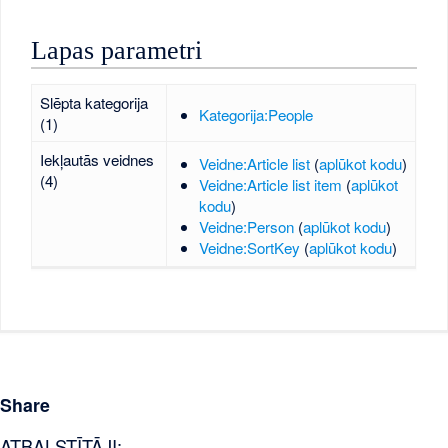
Lapas parametri
Slēpta kategorija
Kategorija:People
(1)
Iekļautās veidnes
Veidne:Article list
(
aplūkot kodu
)
(4)
Veidne:Article list item
(
aplūkot
kodu
)
Veidne:Person
(
aplūkot kodu
)
Veidne:SortKey
(
aplūkot kodu
)
Share
ATBALSTĪTĀJI: