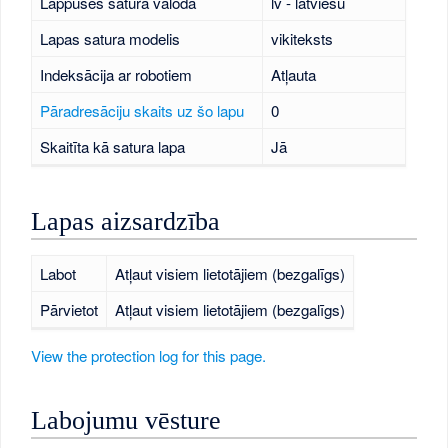
Lappuses satura valoda
lv - latviešu
Lapas satura modelis
vikiteksts
Indeksācija ar robotiem
Atļauta
Pāradresāciju skaits uz šo lapu
0
Skaitīta kā satura lapa
Jā
Lapas aizsardzība
Labot
Atļaut visiem lietotājiem (bezgalīgs)
Pārvietot
Atļaut visiem lietotājiem (bezgalīgs)
View the protection log for this page.
Labojumu vēsture