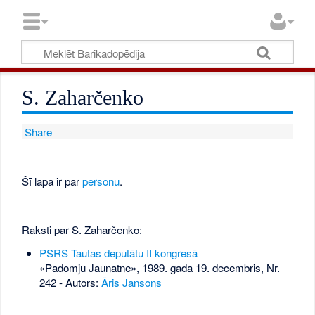
S. Zaharčenko
Share
Šī lapa ir par
personu
.
Raksti par S. Zaharčenko:
PSRS Tautas deputātu II kongresā
«Padomju Jaunatne», 1989. gada 19. decembris, Nr.
242
- Autors:
Āris Jansons