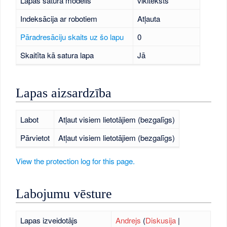
Lapas satura modelis
vikiteksts
Indeksācija ar robotiem
Atļauta
Pāradresāciju skaits uz šo lapu
0
Skaitīta kā satura lapa
Jā
Lapas aizsardzība
Labot
Atļaut visiem lietotājiem (bezgalīgs)
Pārvietot
Atļaut visiem lietotājiem (bezgalīgs)
View the protection log for this page.
Labojumu vēsture
Lapas izveidotājs
Andrejs
(
Diskusija
|