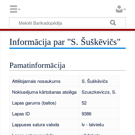
Informācija par "S. Šuškēvičs"
Pamatinformācija
Attēlojamais nosaukums
S. Šuškēvičs
Noklusējuma kārtošanas atslēga
Szuszkeviczs, S.
Lapas garums (baitos)
52
Lapas ID
9386
Lappuses satura valoda
lv - latviešu