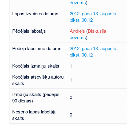
devums
)
Lapas izveides datums
2012. gada 13. augusts,
plkst. 00.12
Pēdējais labotājs
Andrejs
(
Diskusija
|
devums
)
Pēdējā labojuma datums
2012. gada 13. augusts,
plkst. 00.12
Kopējais izmaiņu skaits
1
Kopējais atsevišķu autoru
1
skaits
Izmaiņu skaits (pēdējās
0
90 dienas)
Neseno lapas labotāju
0
skaits