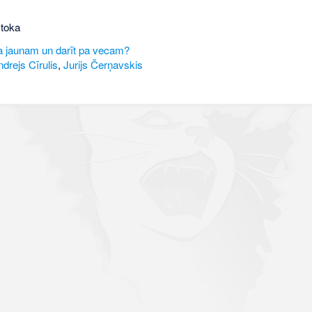
stoka
pa jaunam un darīt pa vecam?
drejs Cīrulis
,
Jurijs Čerņavskis