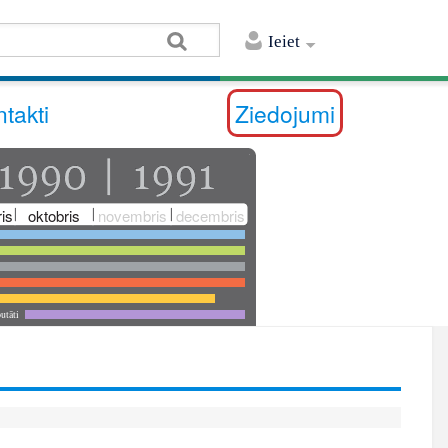
Ieiet
takti
Ziedojumi
is
oktobris
novembris
decembris
utāti