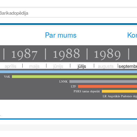
Par mums
Kon
aprīlis
maijs
jūnijs
jūlijs
augusts
septembr
VAK
LNNK
LTF
PSRS tautas deputāti
LR Augstākās Padomes dep
a