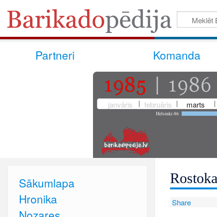
Partneri
Komanda
janvāris
februāris
marts
Helsinki-86
Rostok
Sākumlapa
Hronika
Share
Nozares