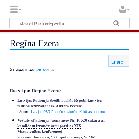
Regīna Ezera
Share
Šī lapa ir par
personu
.
Raksti par Regīna Ezera:
Latvijas Padomju Sociālistiskās Republikas visu
tautību iedzīvotājiem. Atklāta vēstule
- Autors:
Latvijas PSR Radošo savienību Kultūras padome
Vēstule «Padomju Jaunatnei» Nr. 10520 sakarā ar
kandidātu izraudzīšanu partijas XIX
Vissavienības konferencei
«Padomju Jaunatne», 1988. gada 27. maijs, Nr. 102
-