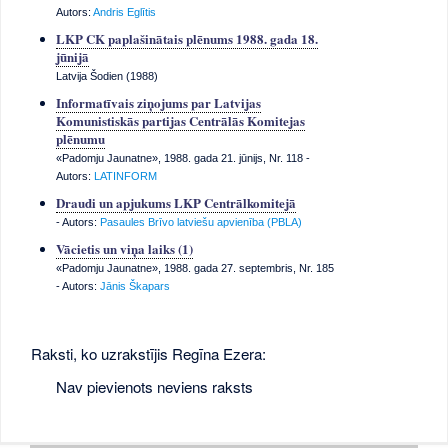
Autors:
Andris Eglītis
LKP CK paplašinātais plēnums 1988. gada 18.
jūnijā
Latvija Šodien (1988)
Informatīvais ziņojums par Latvijas
Komunistiskās partijas Centrālās Komitejas
plēnumu
«Padomju Jaunatne», 1988. gada 21. jūnijs, Nr. 118
-
Autors:
LATINFORM
Draudi un apjukums LKP Centrālkomitejā
- Autors:
Pasaules Brīvo latviešu apvienība (PBLA)
Vācietis un viņa laiks (1)
«Padomju Jaunatne», 1988. gada 27. septembris, Nr. 185
- Autors:
Jānis Škapars
Raksti, ko uzrakstījis Regīna Ezera:
Nav pievienots neviens raksts