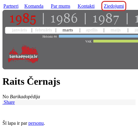
Partneri
Komanda
Par mums
Kontakti
Ziedojumi
janvāris
februāris
marts
aprīlis
maijs
j
Helsinki-86
VAK
Raits Černajs
No
Barikadopēdija
Share
Šī lapa ir par
personu
.