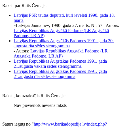
Raksti par Raits Černajs:
Latvijas PSR tautas deputāti, kuri ievēlēti 1990. gada 18.
martā
«Latvijas Jaunatne», 1990. gada 27. marts, Nr. 57
- Autors:
Latvijas Republikas Augstākā Padome (LR Augstākā
Padome, LR AP)
Latvijas Republikas Augstākās Padomes 1991. gada 20.
augusta rīta sēdes stenogramma
- Autors:
Latvijas Republikas Augstākā Padome (LR
Augstākā Padome, LR AP)
Latvijas Republikas Augstākās Padomes 1991. gada
21.augusta vakara sēdes stenogramma
Latvijas Republikas Augstākās Padomes 1991. gada
21.augusta rīta sēdes stenogramma
Raksti, ko uzrakstījis Raits Černajs:
Nav pievienots neviens raksts
Saturs iegūts no "
http://www.barikadopedija.lv/index.php?