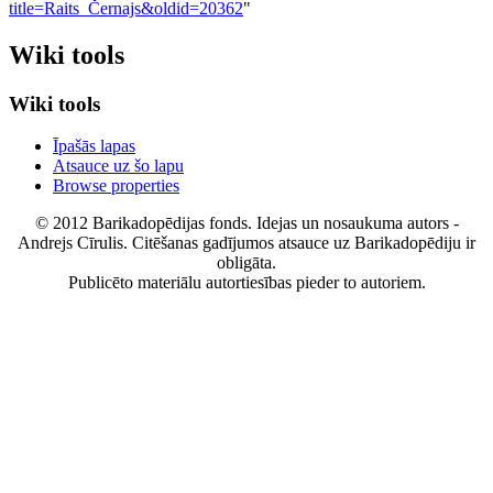
title=Raits_Černajs&oldid=20362
"
Wiki tools
Wiki tools
Īpašās lapas
Atsauce uz šo lapu
Browse properties
© 2012 Barikadopēdijas fonds. Idejas un nosaukuma autors -
Andrejs Cīrulis. Citēšanas gadījumos atsauce uz Barikadopēdiju ir
obligāta.
Publicēto materiālu autortiesības pieder to autoriem.