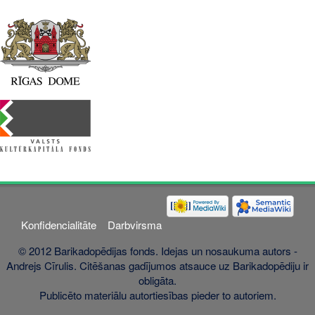
Konfidencialitāte
Darbvirsma
© 2012 Barikadopēdijas fonds. Idejas un nosaukuma autors -
Andrejs Cīrulis. Citēšanas gadījumos atsauce uz Barikadopēdiju ir
obligāta.
Publicēto materiālu autortiesības pieder to autoriem.