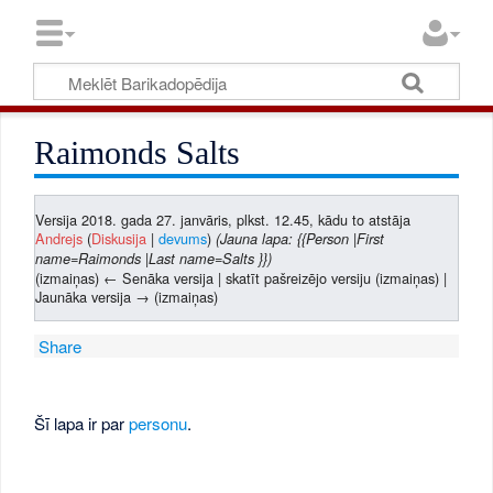
Raimonds Salts
Versija 2018. gada 27. janvāris, plkst. 12.45, kādu to atstāja
Andrejs
(
Diskusija
|
devums
)
(Jauna lapa: {{Person |First
name=Raimonds |Last name=Salts }})
(izmaiņas) ← Senāka versija | skatīt pašreizējo versiju (izmaiņas) |
Jaunāka versija → (izmaiņas)
Share
Šī lapa ir par
personu
.