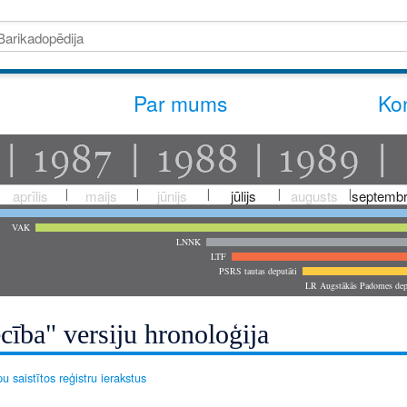
Par mums
Kon
aprīlis
maijs
jūnijs
jūlijs
augusts
septembr
VAK
LNNK
LTF
PSRS tautas deputāti
LR Augstākās Padomes dep
cība" versiju hronoloģija
u saistītos reģistru ierakstus