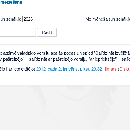
u meklēšana
un senāki):
No mēneša (un senāki)
e: atzīmē vajadzīgo versiju apaļās pogas un spied "Salīdzināt izvēlētā
 pašreizējo" = salīdzināt ar pašreizējo versiju, "ar iepriekšējo" = sa
ējo | ar iepriekšējo)
2012. gada 2. janvāris, plkst. 23.32
‎
Ilmars
(
Disku