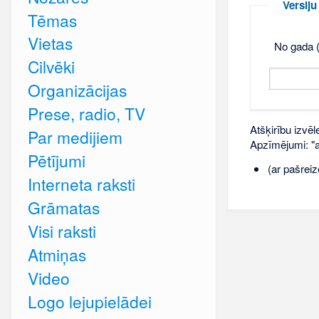
Versij
Tēmas
Vietas
No gada (
Cilvēki
Organizācijas
Prese, radio, TV
Atšķirību izvēl
Par medijiem
Apzīmējumi: "ar
Pētījumi
(ar pašreiz
Interneta raksti
Grāmatas
Visi raksti
Atmiņas
Video
Logo lejupielādei