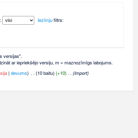
:
Iezīmju
filtrs:
s versijas".
līdzināt ar iepriekšējo versiju, m = maznozīmīgs labojums.
sija
|
devums
)
‎
. .
(10 baitu)
(+10)
‎
. .
(Import)