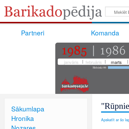
Partneri
Komanda
janvāris
februāris
marts
Helsinki-86
"Rūpnie
Sākumlapa
Hronika
Apskatīt ar šo lap
Nozares