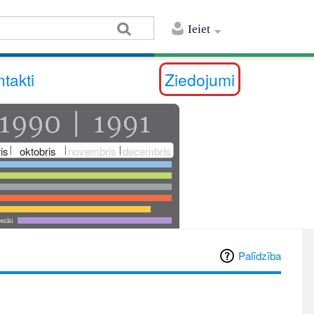
Ieiet
takti
Ziedojumi
is
oktobris
novembris
decembris
utāti
Palīdzība