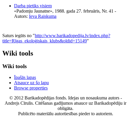
Darba pietiks visiem
«Padomju Jaunatne», 1988. gada 27. februāris, Nr. 41
-
Autors:
Ieva Raiskuma
Saturs iegūts no "
http://www.barikadopedija.lv/index.php?
title=Rīgas_ekoloģiskais_klubs&oldid=15149
"
Wiki tools
Wiki tools
Īpašās lapas
Atsauce uz šo lapu
Browse properties
© 2012 Barikadopēdijas fonds. Idejas un nosaukuma autors -
Andrejs Cīrulis. Citēšanas gadījumos atsauce uz Barikadopēdiju ir
obligāta.
Publicēto materiālu autortiesības pieder to autoriem.