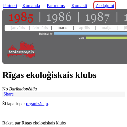
Partneri
Komanda
Par mums
Kontakti
Ziedojumi
janvāris
februāris
marts
aprīlis
maijs
j
Helsinki-86
VAK
Rīgas ekoloģiskais klubs
No
Barikadopēdija
Share
Šī lapa ir par
organizāciju
.
Raksti par Rīgas ekoloģiskais klubs