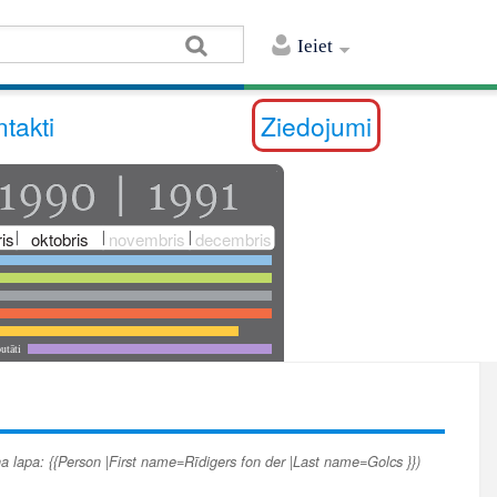
Ieiet
takti
Ziedojumi
is
oktobris
novembris
decembris
utāti
a lapa: {{Person |First name=Rīdigers fon der |Last name=Golcs }})