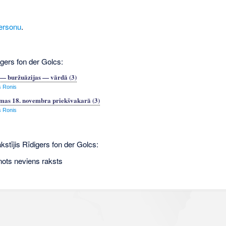
ersonu
.
igers fon der Golcs:
 — buržuāzijas — vārdā (3)
s Ronis
mas 18. novembra priekšvakarā (3)
s Ronis
kstījis Rīdigers fon der Golcs:
nots neviens raksts