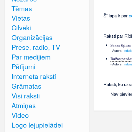
Tēmas
Šī lapa ir par
p
Vietas
Cilvēki
Organizācijas
Raksti par Rīd
Prese, radio, TV
Savas šķiras
- Autors:
Induli
Par medijiem
Dažas pārdo
Pētījumi
- Autors:
Induli
Interneta raksti
Raksti, ko uzra
Grāmatas
Nav pievie
Visi raksti
Atmiņas
Video
Logo lejupielādei