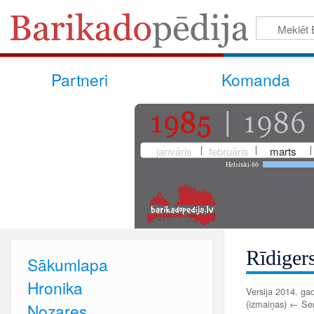
Partneri
Komanda
janvāris
februāris
marts
Helsinki-86
Rīdiger
Sākumlapa
Hronika
Versija 2014. gad
(izmaiņas) ← Senā
Nozares