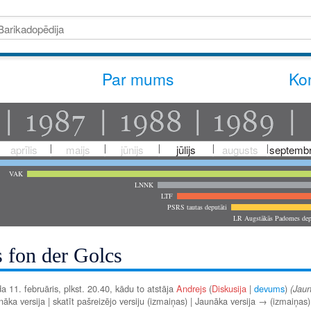
Par mums
Kon
aprīlis
maijs
jūnijs
jūlijs
augusts
septembr
VAK
LNNK
LTF
PSRS tautas deputāti
LR Augstākās Padomes dep
s fon der Golcs
a 11. februāris, plkst. 20.40, kādu to atstāja
Andrejs
(
Diskusija
|
devums
)
(Jaun
ka versija | skatīt pašreizējo versiju (izmaiņas) | Jaunāka versija → (izmaiņas)