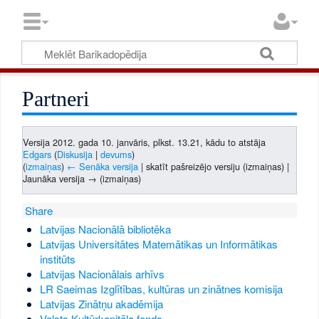
Partneri
Versija 2012. gada 10. janvāris, plkst. 13.21, kādu to atstāja
Edgars
(
Diskusija
|
devums
)
(
izmaiņas
)
← Senāka versija
| skatīt pašreizējo versiju (izmaiņas) |
Jaunāka versija → (izmaiņas)
Share
Latvijas Nacionālā bibliotēka
Latvijas Universitātes Matemātikas un Informātikas
institūts
Latvijas Nacionālais arhīvs
LR Saeimas Izglītības, kultūras un zinātnes komisija
Latvijas Zinātņu akadēmija
Valsts Kultūrkapitāla fonds