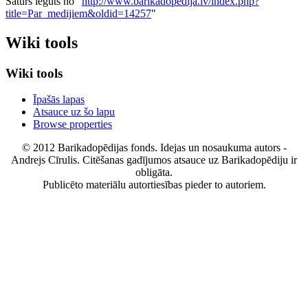
Saturs iegūts no "
http://www.barikadopedija.lv/index.php?
title=Par_medijiem&oldid=14257
"
Wiki tools
Wiki tools
Īpašās lapas
Atsauce uz šo lapu
Browse properties
© 2012 Barikadopēdijas fonds. Idejas un nosaukuma autors -
Andrejs Cīrulis. Citēšanas gadījumos atsauce uz Barikadopēdiju ir
obligāta.
Publicēto materiālu autortiesības pieder to autoriem.