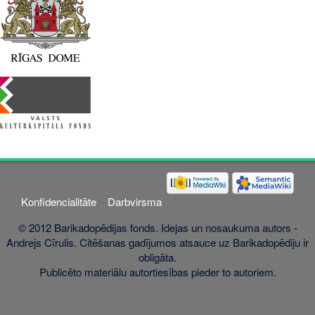
Konfidencialitāte
Darbvirsma
© 2012 Barikadopēdijas fonds. Idejas un nosaukuma autors -
Andrejs Cīrulis. Citēšanas gadījumos atsauce uz Barikadopēdiju ir
obligāta.
Publicēto materiālu autortiesības pieder to autoriem.