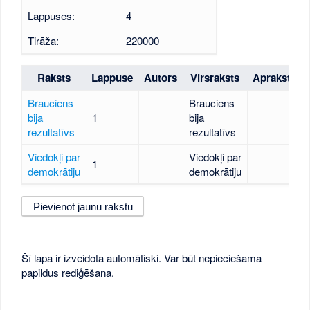
Lappuses:
4
Tirāža:
220000
Raksts
Lappuse
Autors
Virsraksts
Apraksts
Brauciens
Brauciens
bija
1
bija
rezultatīvs
rezultatīvs
Viedokļi par
Viedokļi par
1
demokrātiju
demokrātiju
Pievienot jaunu rakstu
Šī lapa ir izveidota automātiski. Var būt nepieciešama
papildus rediģēšana.