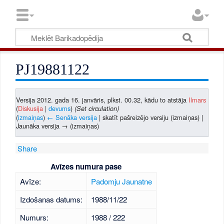
PJ19881122
Versija 2012. gada 16. janvāris, plkst. 00.32, kādu to atstāja
Ilmars
(
Diskusija
|
devums
)
(Set circulation)
(
izmaiņas
)
← Senāka versija
| skatīt pašreizējo versiju (izmaiņas) |
Jaunāka versija → (izmaiņas)
Share
Avīzes numura pase
Avīze:
Padomju Jaunatne
Izdošanas datums:
1988/11/22
Numurs:
1988 / 222