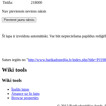
Tirāža:
218000
Nav pievienots neviens raksts
Pievienot jaunu rakstu
Šī lapa ir izveidota automātiski. Var būt nepieciešama papildus rediģē
Saturs iegūts no "
http://www.barikadopedija.lv/index.php?title=PJ
Wiki tools
Wiki tools
Īpašās lapas
Atsauce uz šo lapu
Browse properties
© 2012 Barikadopēdijas fonds. Id