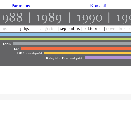
Par mums
Kontakti
ūnijs
jūlijs
augusts
septembris
oktobris
novembris
LNNK
LTF
PSRS tautas deputāti
LR Augstākās Padomes deputāti