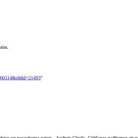
šana.
19860114&oldid=21493
"
ejas un nosaukuma autors - Andrejs Cīrulis. Citēšanas gadījumos atsau