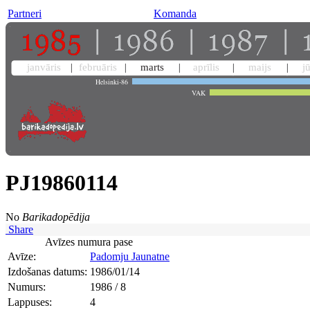
Partneri
Komanda
janvāris
februāris
marts
aprīlis
maijs
j
Helsinki-86
VAK
PJ19860114
No
Barikadopēdija
Share
Avīzes numura pase
Avīze:
Padomju Jaunatne
Izdošanas datums:
1986/01/14
Numurs:
1986 / 8
Lappuses:
4