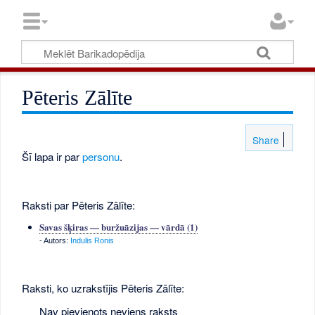
Pēteris Zālīte
Share
Šī lapa ir par
personu
.
Raksti par Pēteris Zālīte:
Savas šķiras — buržuāzijas — vārdā (1)
- Autors:
Indulis Ronis
Raksti, ko uzrakstījis Pēteris Zālīte:
Nav pievienots neviens raksts