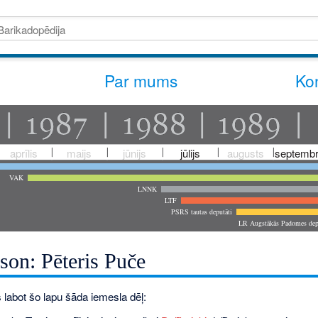
Par mums
Kon
aprīlis
maijs
jūnijs
jūlijs
augusts
septembr
VAK
LNNK
LTF
PSRS tautas deputāti
LR Augstākās Padomes dep
son: Pēteris Puče
 labot šo lapu šāda iemesla dēļ: