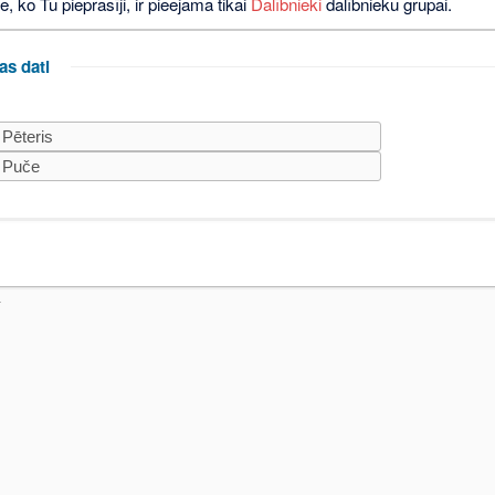
e, ko Tu pieprasīji, ir pieejama tikai
Dalībnieki
dalībnieku grupai.
as dati