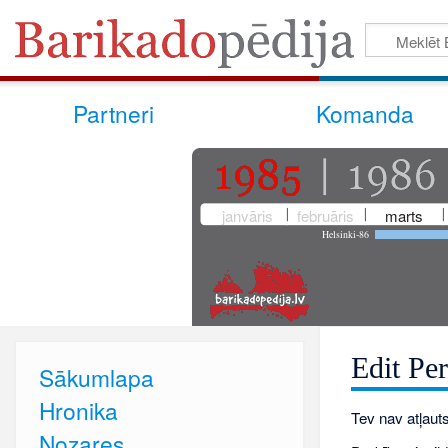
Partneri
Komanda
janvāris
februāris
marts
Helsinki-86
Edit Per
Sākumlapa
Hronika
Tev nav atļauts
Nozares