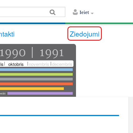
Ieiet
takti
Ziedojumi
is
oktobris
novembris
decembris
utāti