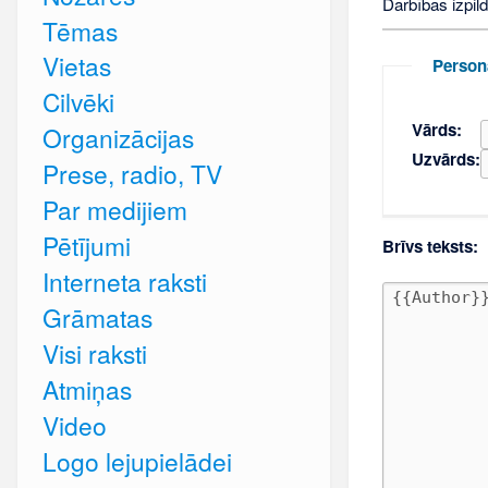
Darbības izpild
Tēmas
Vietas
Person
Cilvēki
Vārds:
Organizācijas
Uzvārds:
Prese, radio, TV
Par medijiem
Pētījumi
Brīvs teksts:
Interneta raksti
Grāmatas
Visi raksti
Atmiņas
Video
Logo lejupielādei