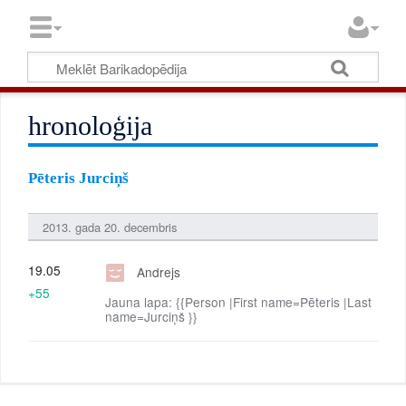
hronoloģija
Pēteris Jurciņš
2013. gada 20. decembris
19.05
Andrejs
+55
Jauna lapa: {{Person |First name=Pēteris |Last
name=Jurciņš }}