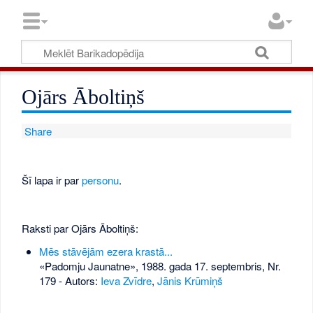
Ojārs Āboltiņš
Share
Šī lapa ir par
personu
.
Raksti par Ojārs Āboltiņš:
Mēs stāvējām ezera krastā...
«Padomju Jaunatne», 1988. gada 17. septembris, Nr.
179
- Autors:
Ieva Zvīdre
,
Jānis Krūmiņš