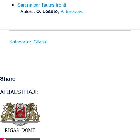
Saruna par Tautas fronti
- Autors:
O. Losoto
,
V. Širokovs
Kategorija
:
Cilvēki
Share
ATBALSTĪTĀJI: