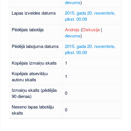
devums
)
Lapas izveides datums
2015. gada 20. novembris,
plkst. 00.09
Pēdējais labotājs
Andrejs
(
Diskusija
|
devums
)
Pēdējā labojuma datums
2015. gada 20. novembris,
plkst. 00.09
Kopējais izmaiņu skaits
1
Kopējais atsevišķu
1
autoru skaits
Izmaiņu skaits (pēdējās
0
90 dienas)
Neseno lapas labotāju
0
skaits