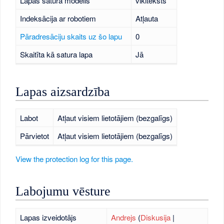
Lapas satura modelis
vikiteksts
Indeksācija ar robotiem
Atļauta
Pāradresāciju skaits uz šo lapu
0
Skaitīta kā satura lapa
Jā
Lapas aizsardzība
Labot
Atļaut visiem lietotājiem (bezgalīgs)
Pārvietot
Atļaut visiem lietotājiem (bezgalīgs)
View the protection log for this page.
Labojumu vēsture
Lapas izveidotājs
Andrejs
(
Diskusija
|