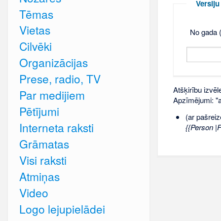
Versij
Tēmas
Vietas
No gada (
Cilvēki
Organizācijas
Prese, radio, TV
Atšķirību izvēl
Par medijiem
Apzīmējumi: "ar
Pētījumi
(ar pašreiz
Interneta raksti
{{Person |
Grāmatas
Visi raksti
Atmiņas
Video
Logo lejupielādei