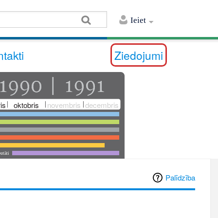
Ieiet
takti
Ziedojumi
is
oktobris
novembris
decembris
utāti
Palīdzība