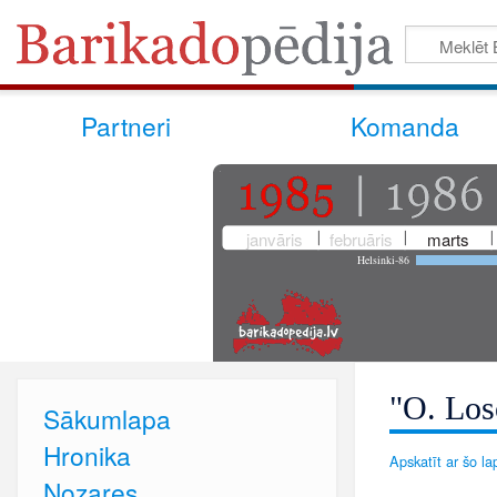
Partneri
Komanda
janvāris
februāris
marts
Helsinki-86
"O. Los
Sākumlapa
Hronika
Apskatīt ar šo lap
Nozares