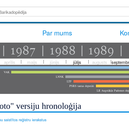
Par mums
Kon
aprīlis
maijs
jūnijs
jūlijs
augusts
septembr
VAK
LNNK
LTF
PSRS tautas deputāti
LR Augstākās Padomes dep
oto" versiju hronoloģija
u saistītos reģistru ierakstus