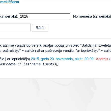
u meklēšana
un senāki):
No mēneša (un senāki)
e: atzīmē vajadzīgo versiju apaļās pogas un spied "Salīdzināt izvēlētā
 pašreizējo" = salīdzināt ar pašreizējo versiju, "ar iepriekšējo" = sa
ējo | ar iepriekšējo)
2015. gada 20. novembris, plkst. 00.09
‎
Andrejs
(
First name=O. |Last name=Losoto }})