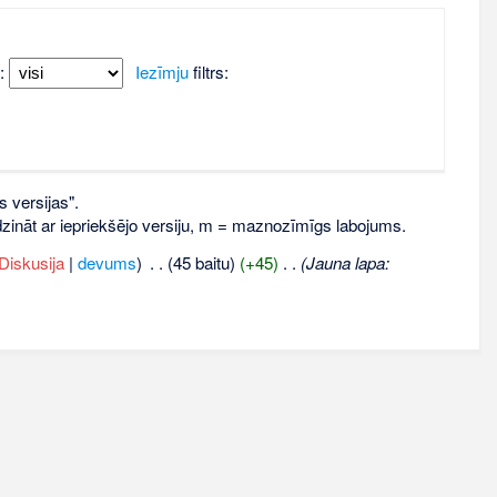
:
Iezīmju
filtrs:
s versijas".
līdzināt ar iepriekšējo versiju, m = maznozīmīgs labojums.
Diskusija
|
devums
)
‎
. .
(45 baitu)
(+45)
‎
. .
(Jauna lapa: