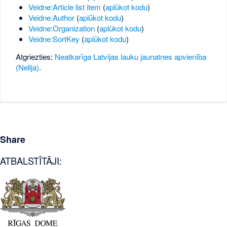
Veidne:Article list item
(
aplūkot kodu
)
Veidne:Author
(
aplūkot kodu
)
Veidne:Organization
(
aplūkot kodu
)
Veidne:SortKey
(
aplūkot kodu
)
Atgriezties:
Neatkarīga Latvijas lauku jaunatnes apvienība
(Nellja)
.
Share
ATBALSTĪTĀJI: