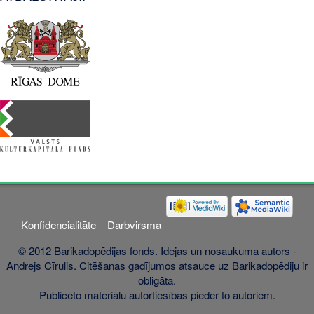
Konfidencialitāte
Darbvirsma
© 2012 Barikadopēdijas fonds. Idejas un nosaukuma autors -
Andrejs Cīrulis. Citēšanas gadījumos atsauce uz Barikadopēdiju ir
obligāta.
Publicēto materiālu autortiesības pieder to autoriem.