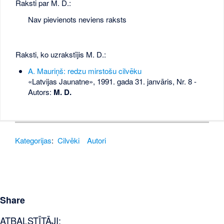
Raksti par M. D.:
Nav pievienots neviens raksts
Raksti, ko uzrakstījis M. D.:
A. Mauriņš: redzu mirstošu cilvēku
«Latvijas Jaunatne», 1991. gada 31. janvāris, Nr. 8
-
Autors:
M. D.
Kategorijas
:
Cilvēki
Autori
Share
ATBALSTĪTĀJI: