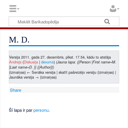
M. D.
Versija 2011. gada 27. decembris, plkst. 17.54, kādu to atstāja
Andrejs
(
Diskusija
|
devums
)
(Jauna lapa: {{Person |First name=M.
|Last name=D. }} {{Author}})
(izmaiņas) ← Senāka versija | skatīt pašreizējo versiju (izmaiņas) |
Jaunāka versija → (izmaiņas)
Share
Šī lapa ir par
personu
.