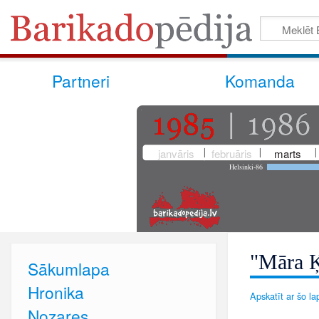
Partneri
Komanda
janvāris
februāris
marts
Helsinki-86
"Māra Ķ
Sākumlapa
Hronika
Apskatīt ar šo lap
Nozares