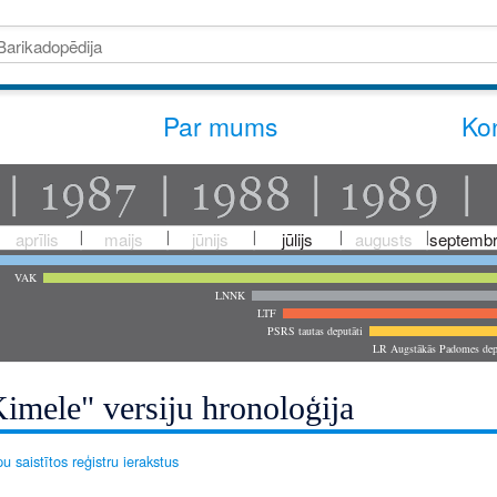
Par mums
Kon
aprīlis
maijs
jūnijs
jūlijs
augusts
septembr
VAK
LNNK
LTF
PSRS tautas deputāti
LR Augstākās Padomes dep
imele" versiju hronoloģija
u saistītos reģistru ierakstus