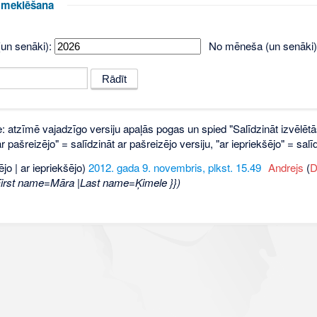
u meklēšana
un senāki):
No mēneša (un senāki)
e: atzīmē vajadzīgo versiju apaļās pogas un spied "Salīdzināt izvēlētā
 pašreizējo" = salīdzināt ar pašreizējo versiju, "ar iepriekšējo" = sa
ējo | ar iepriekšējo)
2012. gada 9. novembris, plkst. 15.49
‎
Andrejs
(
D
First name=Māra |Last name=Ķimele }})