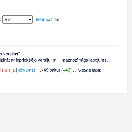
:
Iezīmju
filtrs:
s versijas".
līdzināt ar iepriekšējo versiju, m = maznozīmīgs labojums.
iskusija
|
devums
)
‎
. .
(49 baitu)
(+49)
‎
. .
(Jauna lapa: