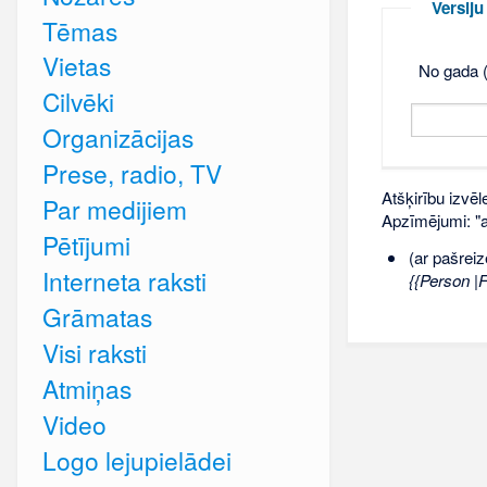
Versij
Tēmas
Vietas
No gada (
Cilvēki
Organizācijas
Prese, radio, TV
Atšķirību izvēl
Par medijiem
Apzīmējumi: "ar
Pētījumi
(ar pašreiz
Interneta raksti
{{Person |
Grāmatas
Visi raksti
Atmiņas
Video
Logo lejupielādei