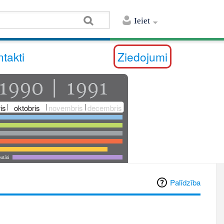
Ieiet
takti
Ziedojumi
is
oktobris
novembris
decembris
utāti
Palīdzība