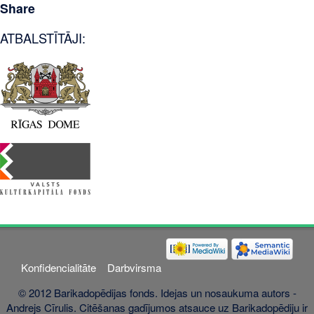
Share
ATBALSTĪTĀJI:
Konfidencialitāte
Darbvirsma
© 2012 Barikadopēdijas fonds. Idejas un nosaukuma autors -
Andrejs Cīrulis. Citēšanas gadījumos atsauce uz Barikadopēdiju ir