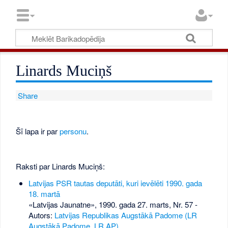
Linards Muciņš
Share
Šī lapa ir par
personu
.
Raksti par Linards Muciņš:
Latvijas PSR tautas deputāti, kuri ievēlēti 1990. gada
18. martā
«Latvijas Jaunatne», 1990. gada 27. marts, Nr. 57
-
Autors:
Latvijas Republikas Augstākā Padome (LR
Augstākā Padome, LR AP)