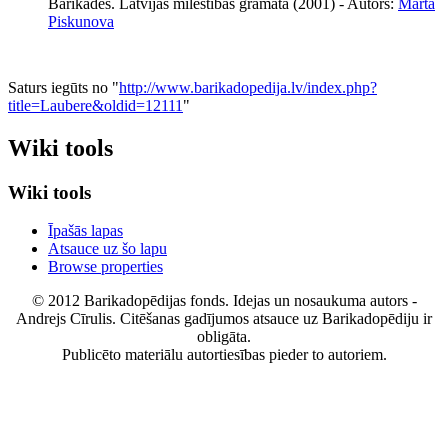
Barikādes. Latvijas mīlestības grāmata (2001) - Autors:
Marta
Piskunova
Saturs iegūts no "
http://www.barikadopedija.lv/index.php?
title=Laubere&oldid=12111
"
Wiki tools
Wiki tools
Īpašās lapas
Atsauce uz šo lapu
Browse properties
© 2012 Barikadopēdijas fonds. Idejas un nosaukuma autors -
Andrejs Cīrulis. Citēšanas gadījumos atsauce uz Barikadopēdiju ir
obligāta.
Publicēto materiālu autortiesības pieder to autoriem.