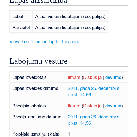
Lapas aizsardzība
Labot
Atļaut visiem lietotājiem (bezgalīgs)
Pārvietot
Atļaut visiem lietotājiem (bezgalīgs)
View the protection log for this page.
Labojumu vēsture
Lapas izveidotājs
Ilmars
(
Diskusija
|
devums
)
Lapas izveides datums
2011. gada 26. decembris,
plkst. 14.56
Pēdējais labotājs
Ilmars
(
Diskusija
|
devums
)
Pēdējā labojuma datums
2011. gada 26. decembris,
plkst. 14.56
Kopējais izmaiņu skaits
1