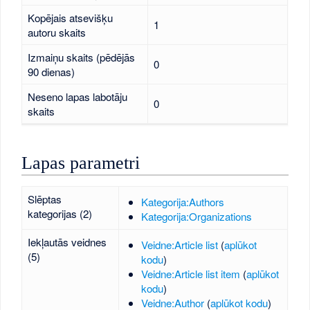
Kopējais atsevišķu
1
autoru skaits
Izmaiņu skaits (pēdējās
0
90 dienas)
Neseno lapas labotāju
0
skaits
Lapas parametri
Slēptas
Kategorija:Authors
kategorijas (2)
Kategorija:Organizations
Iekļautās veidnes
Veidne:Article list
(
aplūkot
(5)
kodu
)
Veidne:Article list item
(
aplūkot
kodu
)
Veidne:Author
(
aplūkot kodu
)