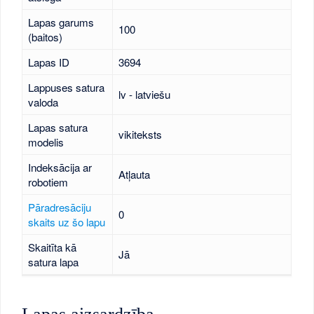
Lapas garums
100
(baitos)
Lapas ID
3694
Lappuses satura
lv - latviešu
valoda
Lapas satura
vikiteksts
modelis
Indeksācija ar
Atļauta
robotiem
Pāradresāciju
0
skaits uz šo lapu
Skaitīta kā
Jā
satura lapa