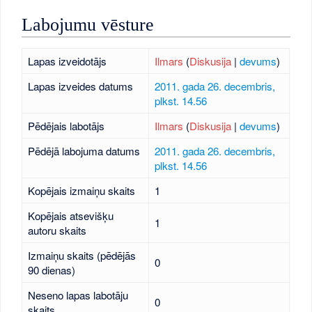
Labojumu vēsture
Lapas izveidotājs
Ilmars
(
Diskusija
|
devums
)
Lapas izveides datums
2011. gada 26. decembris,
plkst. 14.56
Pēdējais labotājs
Ilmars
(
Diskusija
|
devums
)
Pēdējā labojuma datums
2011. gada 26. decembris,
plkst. 14.56
Kopējais izmaiņu skaits
1
Kopējais atsevišķu
1
autoru skaits
Izmaiņu skaits (pēdējās
0
90 dienas)
Neseno lapas labotāju
0
skaits